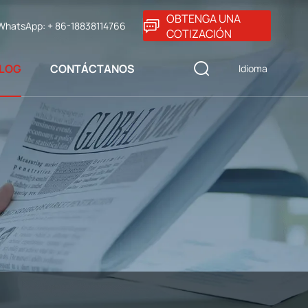
OBTENGA UNA
WhatsApp: + 86-18838114766
COTIZACIÓN
BLOG
CONTÁCTANOS
Idioma