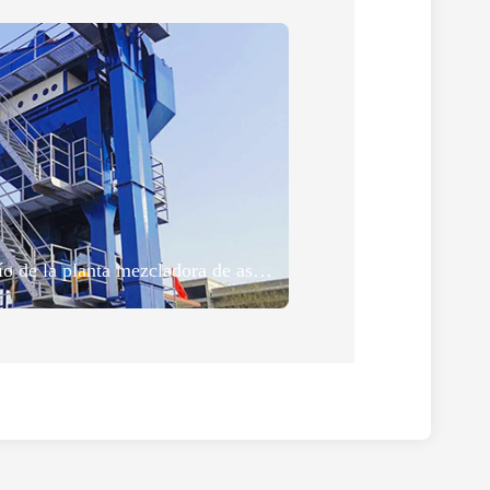
Noticias sobre el envío de la planta mezcladora de asfalto LB1500/ZAP-S120