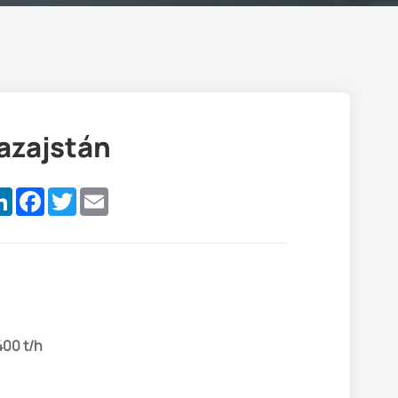
azajstán
are
LinkedIn
Facebook
Twitter
Email
400 t/h