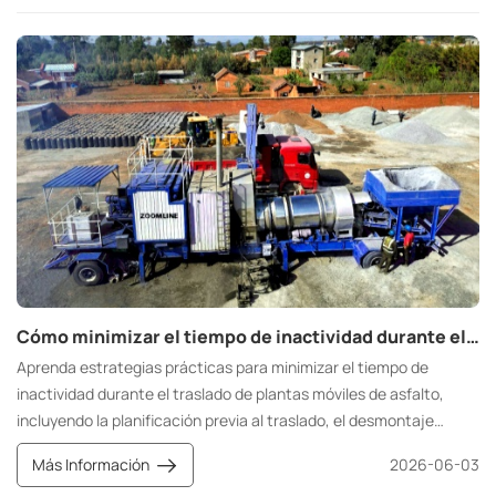
calentamiento, el transporte, la dosificación, la mezcla y el
tratamiento ambiental del asfalto en un solo sistema. Mediante
un control preciso de la temperatura y la proporción de la mezcla,
garantiza un rendimiento de adherencia estable del asfalto, lo
que la convierte en un equipo esencial en la ingeniería vial
moderna.
Cómo minimizar el tiempo de inactividad durante el traslado de plantas móviles de asfalto: estrategias para una ejecución más rápida del proyecto.
Aprenda estrategias prácticas para minimizar el tiempo de
inactividad durante el traslado de plantas móviles de asfalto,
incluyendo la planificación previa al traslado, el desmontaje
estandarizado, la preparación del sitio, la instalación rápida y el
Más Información
2026-06-03
mantenimiento posterior a la puesta en marcha, lo que ayudará a