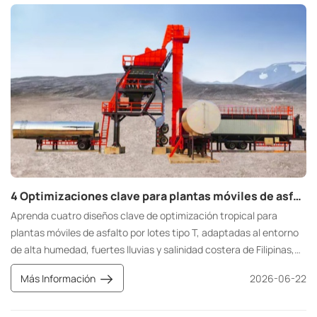
4 Optimizaciones clave para plantas móviles de asfalto por lotes tipo T en zonas tropicales de Filipinas
Aprenda cuatro diseños clave de optimización tropical para
plantas móviles de asfalto por lotes tipo T, adaptadas al entorno
de alta humedad, fuertes lluvias y salinidad costera de Filipinas,
que incluyen secado de alta eficiencia, sistema totalmente
Más Información
2026-06-22
impermeable, gabinete eléctrico resistente al calor y estructura
totalmente anticorrosión para lograr una construcción de