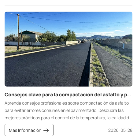
los contratistas a acortar los plazos de entrega del proyecto y a
reducir eficazmente los costos adicionales de construcción.
Consejos clave para la compactación del asfalto y para evitar errores comunes en la pavimentación.
Aprenda consejos profesionales sobre compactación de asfalto
para evitar errores comunes en el pavimentado. Descubra las
mejores prácticas para el control de la temperatura, la calidad de
la mezcla, el funcionamiento de los rodillos y las pruebas de
Más Información
2026-05-28
densidad para lograr un pavimento asfáltico duradero.