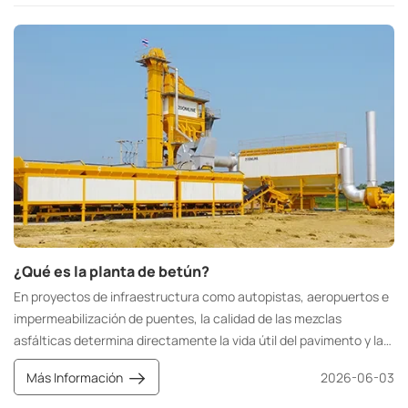
¿Qué es la planta de betún?
En proyectos de infraestructura como autopistas, aeropuertos e
impermeabilización de puentes, la calidad de las mezclas
asfálticas determina directamente la vida útil del pavimento y la
calidad de la construcción. La planta de betún es el equipo
Más Información
2026-06-03
fundamental para la producción estandarizada y a gran escala de
mezclas asfálticas de alta calidad. Integra el almacenamiento, el