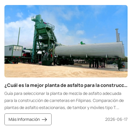
locales de mezcla asfáltica y fabricantes de equipos de mezcla
asfáltica cercanos al inicio de un proyecto, con la esperanza de
encontrar rápidamente un socio que satisfaga sus necesidades
específicas.
¿Cuál es la mejor planta de asfalto para la construcción de carreteras en Filipinas? Ofrecemos soluciones de plantas móviles de asfalto por lotes tipo T de eficacia comprobada en campo.
Guía para seleccionar la planta de mezcla de asfalto adecuada
para la construcción de carreteras en Filipinas. Comparación de
plantas de asfalto estacionarias, de tambor y móviles tipo T.
Presentación del modelo móvil tipo T, verificado en campo, que
Más Información
2026-06-17
cumple con las normas del DPWH, ofrece resistencia a climas
tropicales y ofrece flexibilidad para la construcción en islas.