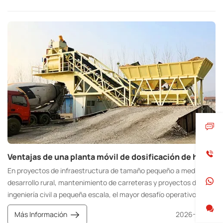
Ventajas de una planta móvil de dosificación de hormigón para pequeñas empresas
En proyectos de infraestructura de tamaño pequeño a mediano,
desarrollo rural, mantenimiento de carreteras y proyectos de
ingeniería civil a pequeña escala, el mayor desafío operativo para
las pequeñas constructoras no suele ser la tecnología de
Más Información
2026-05-26
construcción, sino la imprevisibilidad del suministro de hormigón.