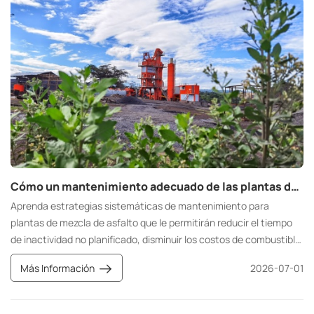
Cómo un mantenimiento adecuado de las plantas de asfalto reduce el tiempo de inactividad y los costos operativos: estrategias para mejorar la eficiencia y prolongar la vida útil de los equipos.
Aprenda estrategias sistemáticas de mantenimiento para
plantas de mezcla de asfalto que le permitirán reducir el tiempo
de inactividad no planificado, disminuir los costos de combustible
y repuestos, estabilizar la calidad de la mezcla asfáltica y
Más Información
2026-07-01
prolongar la vida útil de los equipos. Compare el mantenimiento
preventivo con el correctivo y obtenga consejos prácticos para la
operación diaria y estacional.