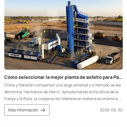
Cómo seleccionar la mejor planta de asfalto para Pakistán de un fabricante chino
China y Pakistán comparten una larga amistad y a menudo se les
denomina "hermanos de hierro". Aprovechando la Iniciativa de la
Franja y la Ruta, la cooperación bilateral en materia económica,
comercial y de infraestructuras continúa profundizándose, con
Más Información
2026-06-30
proyectos viales, instalaciones portuarias y autopistas
interurbanas que se están desarrollando a gran escala.