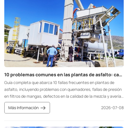
10 problemas comunes en las plantas de asfalto: causas fundamentales, soluciones de mantenimiento y estrategias de prevención.
Guía completa que abarca 10 fallas frecuentes en plantas de
asfalto, incluyendo problemas con quemadores, fallas de presión
en filtros de mangas, defectos en la calidad de la mezcla y averías
en las cintas transportadoras. Analiza las causas raíz, ofrece
Más Información
2026-07-08
soluciones prácticas de mantenimiento y estrategias de
mantenimiento preventivo a largo plazo para reducir el tiempo de
inactividad no planificado y los costos operativos.