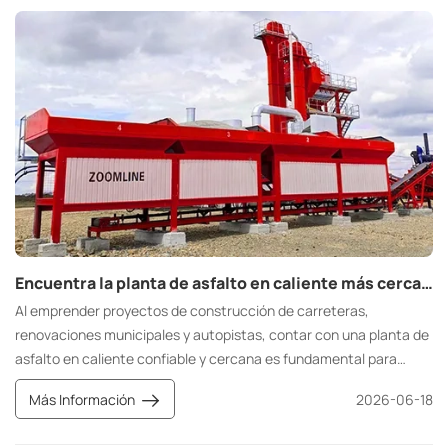
carreteras estable en cualquier condición climática.
Encuentra la planta de asfalto en caliente más cercana a mí.
Al emprender proyectos de construcción de carreteras,
renovaciones municipales y autopistas, contar con una planta de
asfalto en caliente confiable y cercana es fundamental para
garantizar la calidad de la construcción, cumplir con los plazos y
Más Información
2026-06-18
controlar los costos. Muchos equipos de construcción y
contratistas buscan plantas de asfalto en caliente, proveedores