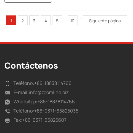
influyen directamente en la calidad del proyecto y la eficiencia de
la construcción.
...
...
1
2
3
4
5
10
Siguiente página
Contáctenos
Teléfono:
+86-18838114766
E-mail:
info@zoomline.biz
WhatsApp:
+86-18838114766
Teléfono:
+86-0371-65825035
Fax:
+86-0371-65825607