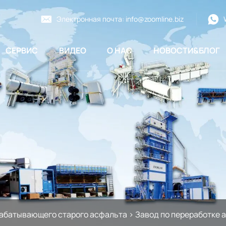
Электронная почта:
info@zoomline.biz
СЕРВИС
ВИДЕО
О НАС
НОВОСТИ&БЛОГ
абатывающего старого асфальта
>
Завод по переработке 