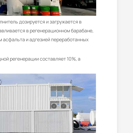
лнитель дозируется и загружается в
авливается в регенерационном барабане,
ем асфальта и адгезией переработанных
ой регенерации составляет 10%, а