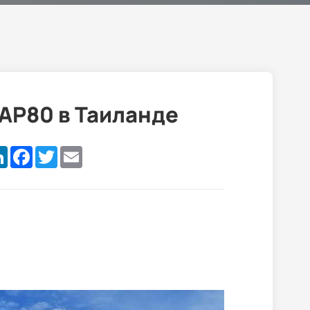
AP80 в Таиланде
are
LinkedIn
Facebook
Twitter
Email