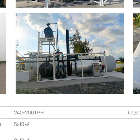
240-200TPH
Соде
я
5x10м³