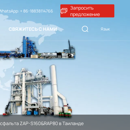
Запросить
WhatsApp: + 86-18838114766
предложение
СВЯЖИТЕСЬ С НАМИ
Язык
асфальта ZAP-S160&RAP80 в Таиланде