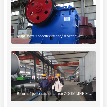
Кыргызстан обеспечил ввод в эксплуатацию линии дробления камня производительностью 80 тонн в час в рамках инициативы «Один пояс, один путь».
Визиты греческих клиентов ZOOMLINE Механизм совместных обсуждений