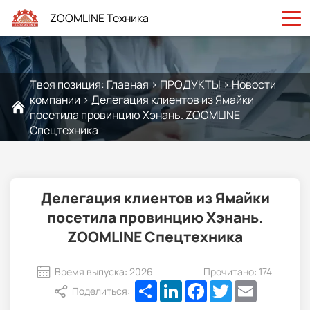
ZOOMLINE Техника
Твоя позиция:
Главная
>
ПРОДУКТЫ
>
Новости
компании
>
Делегация клиентов из Ямайки
посетила провинцию Хэнань. ZOOMLINE
Спецтехника
Делегация клиентов из Ямайки
посетила провинцию Хэнань.
ZOOMLINE Спецтехника
Время выпуска: 2026
Прочитано: 174
Share
LinkedIn
Facebook
Twitter
Email
Поделиться: