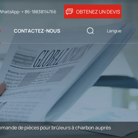
OBTENEZ UN DEVIS
WhatsApp: + 86-18838114766
G
CONTACTEZ-NOUS
Langue
ande de pièces pour brûleurs à charbon auprès