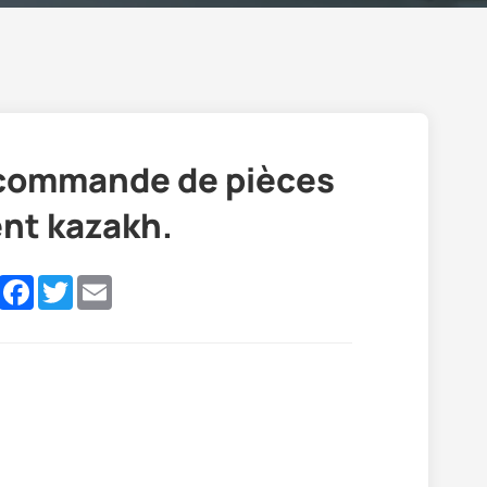
commande de pièces
ent kazakh.
e
LinkedIn
Facebook
Twitter
Email