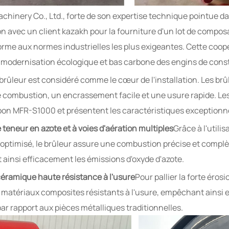
nery Co., Ltd., forte de son expertise technique pointue d
n avec un client kazakh pour la fourniture d'un lot de compo
me aux normes industrielles les plus exigeantes. Cette coop
a modernisation écologique et bas carbone des engins de const
brûleur est considéré comme le cœur de l'installation. Les br
le combustion, un encrassement facile et une usure rapide. L
on MFR-S1000 et présentent les caractéristiques exceptionne
 teneur en azote et à voies d'aération multiples
Grâce à l'util
n optimisé, le brûleur assure une combustion précise et comp
ainsi efficacement les émissions d'oxyde d'azote.
éramique haute résistance à l'usure
Pour pallier la forte éros
atériaux composites résistants à l'usure, empêchant ainsi ef
ar rapport aux pièces métalliques traditionnelles.