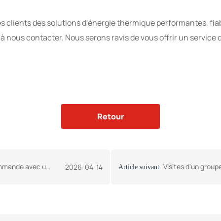
 clients des solutions d'énergie thermique performantes, fia
à nous contacter. Nous serons ravis de vous offrir un service d
Retour
un client kirghize
Visites d'un groupe de clients du Tadjikistan (7 personnes) au Henan Zoomline Machine
2026-04-14
Article suivant: