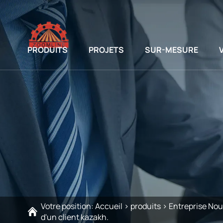
PRODUITS
PROJETS
SUR-MESURE
Votre position:
Accueil
>
produits
>
Entreprise Nou
d'un client kazakh.