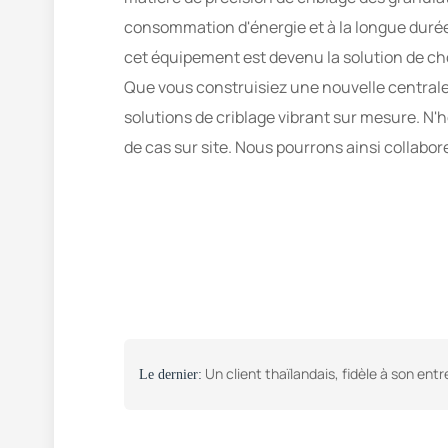
consommation d'énergie et à la longue durée 
cet équipement est devenu la solution de cho
Que vous construisiez une nouvelle centra
solutions de criblage vibrant sur mesure. N'
de cas sur site. Nous pourrons ainsi collabor
Un client thaïlandais, fidèle à son entreprise, ajoute de nouveaux équipements après la modernisation de son installation : une cuve à asphalte chauffée
Le dernier: