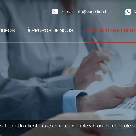
E-mail:
info@zoomline.biz
VIDÉOS
À PROPOS DE NOUS
ACTUALITÉS ET BLO
velles
>
Un client russe achète un crible vibrant de contrôle 