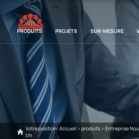
PRODUITS
PROJETS
SUR-MESURE
Votre position:
Accueil
>
produits
>
Entreprise Nou
t/h