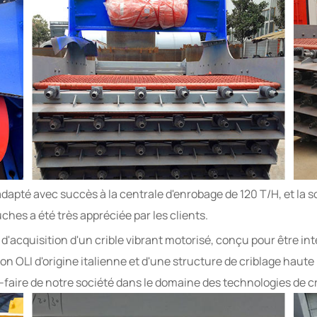
adapté avec succès à la centrale d'enrobage de 120 T/H, et la
uches a été très appréciée par les clients.
'acquisition d'un crible vibrant motorisé, conçu pour être in
on OLI d'origine italienne et d'une structure de criblage haut
r-faire de notre société dans le domaine des technologies de cr