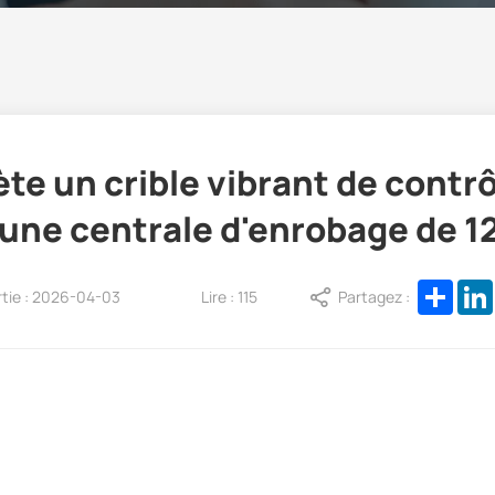
ète un crible vibrant de contr
une centrale d'enrobage de 1
Shar
rtie : 2026-04-03
Lire : 115
Partagez :