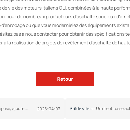
de vie des moteurs italiens OLI, combinées à la haute perform
ix pour de nombreux producteurs d'asphalte soucieux d'amélior
le d'enrobage ou que vous modernisiez des équipements exis
hésitez pas à nous contacter pour obtenir des spécifications t
er à la réalisation de projets de revêtement d'asphalte de haute
Retour
 électriquement de 40 tonnes a été livrée avec succès.
Un client russe achète un crible vibrant 
2026-04-03
Article suivant: