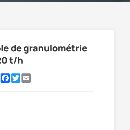
ôle de granulométrie
20 t/h
e
LinkedIn
Facebook
Twitter
Email