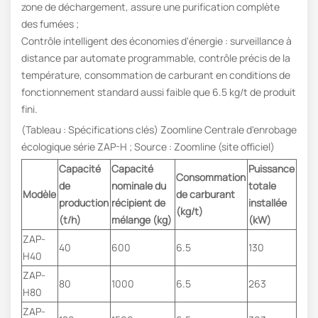
zone de déchargement, assure une purification complète
des fumées ;
Contrôle intelligent des économies d'énergie : surveillance à
distance par automate programmable, contrôle précis de la
température, consommation de carburant en conditions de
fonctionnement standard aussi faible que 6.5 kg/t de produit
fini.
(Tableau : Spécifications clés) Zoomline Centrale d'enrobage
écologique série ZAP-H ; Source : Zoomline (site officiel)
Capacité
Capacité
Puissance
Consommation
de
nominale du
totale
Modèle
de carburant
production
récipient de
installée
(kg/t)
(t/h)
mélange (kg)
(kW)
ZAP-
40
600
6.5
130
H40
ZAP-
80
1000
6.5
263
H80
ZAP-