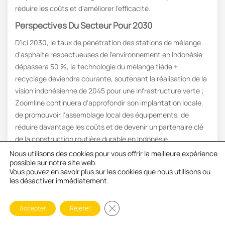
réduire les coûts et d'améliorer l'efficacité.
Perspectives Du Secteur Pour 2030
D’ici 2030, le taux de pénétration des stations de mélange
d’asphalte respectueuses de l’environnement en Indonésie
dépassera 50 %, la technologie du mélange tiède +
recyclage deviendra courante, soutenant la réalisation de la
vision indonésienne de 2045 pour une infrastructure verte ;
Zoomline continuera d'approfondir son implantation locale,
de promouvoir l'assemblage local des équipements, de
réduire davantage les coûts et de devenir un partenaire clé
de la construction routière durable en Indonésie.
Nous utilisons des cookies pour vous offrir la meilleure expérience
Conclusion
possible sur notre site web.
Vous pouvez en savoir plus sur les cookies que nous utilisons ou
Le secteur de la construction routière en Indonésie se trouve
les désactiver immédiatement.
à un tournant décisif, marqué par une expansion à grande
échelle et une transition écologique simultanée. Les
Fermer la bannière des cookies GD
Accepter
Rejeter
centrales d'enrobage traditionnelles, très polluantes, ne sont