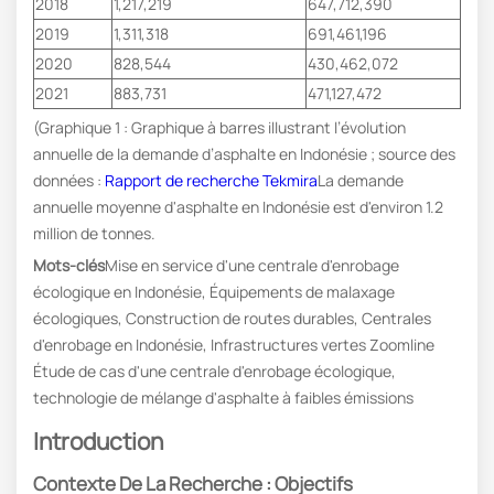
2018
1,217,219
647,712,390
2019
1,311,318
691,461,196
2020
828,544
430,462,072
2021
883,731
471,127,472
(Graphique 1 : Graphique à barres illustrant l’évolution
annuelle de la demande d’asphalte en Indonésie ; source des
données :
Rapport de recherche Tekmira
La demande
annuelle moyenne d'asphalte en Indonésie est d'environ 1.2
million de tonnes.
Mots-clés
Mise en service d'une centrale d'enrobage
écologique en Indonésie, Équipements de malaxage
écologiques, Construction de routes durables, Centrales
d'enrobage en Indonésie, Infrastructures vertes Zoomline
Étude de cas d'une centrale d'enrobage écologique,
technologie de mélange d'asphalte à faibles émissions
Introduction
Contexte De La Recherche : Objectifs