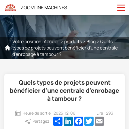
ZOOMLINE MACHINES
Votre position:
Accueil
>
produits
>
Blog
>
Quels
types de projets peuvent bénéficier d'une centrale
d'enrobage à tambour ?
Quels types de projets peuvent
bénéficier d'une centrale d'enrobage
à tambour ?
Heure de sortie : 2025-12-06
Lire : 293
Share
LinkedIn
Facebook
Twitter
Email
Partagez :