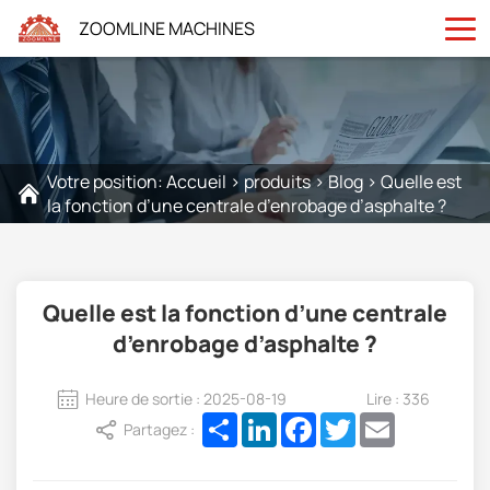
ZOOMLINE MACHINES
Votre position:
Accueil
>
produits
>
Blog
>
Quelle est
la fonction d’une centrale d’enrobage d’asphalte ?
Quelle est la fonction d’une centrale
d’enrobage d’asphalte ?
Heure de sortie : 2025-08-19
Lire : 336
Share
LinkedIn
Facebook
Twitter
Email
Partagez :