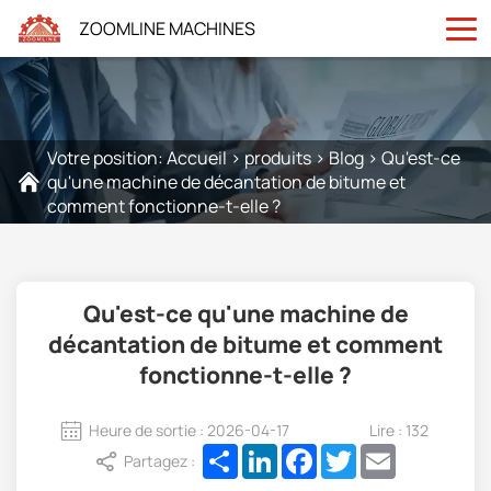
ZOOMLINE MACHINES
Votre position:
Accueil
>
produits
>
Blog
>
Qu'est-ce
qu'une machine de décantation de bitume et
comment fonctionne-t-elle ?
Qu'est-ce qu'une machine de
décantation de bitume et comment
fonctionne-t-elle ?
Heure de sortie : 2026-04-17
Lire : 132
Share
LinkedIn
Facebook
Twitter
Email
Partagez :