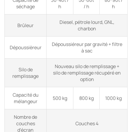
séchage
h
/ h
h
Diesel, pétrole lourd, GNL,
Brûleur
charbon
Dépoussiéreur par gravité + filtre
Dépoussièreur
à sac
Nouveau silo de remplissage +
Silo de
silo de remplissage récupéré en
remplissage
option
Capacité du
500 kg
800 kg
1000 kg
mélangeur
Nombre de
couches
Couches 4
d'écran