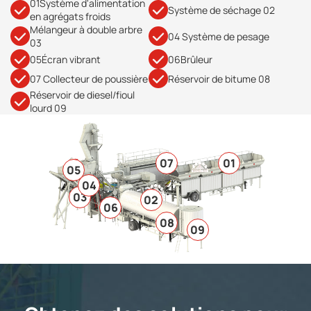
01Système d'alimentation
Système de séchage 02
en agrégats froids
Mélangeur à double arbre
04 Système de pesage
03
05Écran vibrant
06Brûleur
07 Collecteur de poussière
Réservoir de bitume 08
Réservoir de diesel/fioul
lourd 09
07
01
05
04
03
02
06
08
09