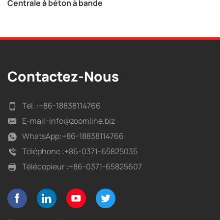
Centrale à béton à bande
Contactez-Nous
Tel. :
+86-18838114766
E-mail :
info@zoomline.biz
WhatsApp:
+86-18838114766
Téléphone :
+86-0371-65825035
Télécopieur :
+86-0371-65825607