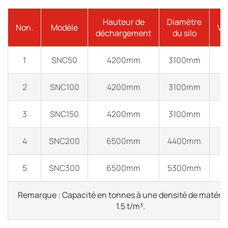
Hauteur de
Diamètre
Non.
Modèle
Vo
déchargement
du silo
1
SNC50
4200mm
3100mm
3
2
SNC100
4200mm
3100mm
7
3
SNC150
4200mm
3100mm
1
4
SNC200
6500mm
4400mm
1
5
SNC300
6500mm
5300mm
2
Remarque : Capacité en tonnes à une densité de matéria
1.5 t/m³.