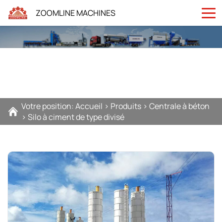
ZOOMLINE MACHINES
Votre position:
Accueil
>
Produits
>
Centrale à béton
>
Silo à ciment de type divisé