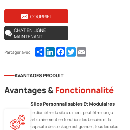
COURRIEL
CHAT EN LIGNE
MAINTENANT
Share
LinkedIn
Facebook
Twitter
Email
Partager avec:
AVANTAGES PRODUIT
Avantages &
Fonctionnalité
Silos Personnalisables Et Modulaires
Le diamètre du silo à ciment peut être conçu
arbitrairement en fonction des besoins et la
capacité de stockage est grande ; tous les silos