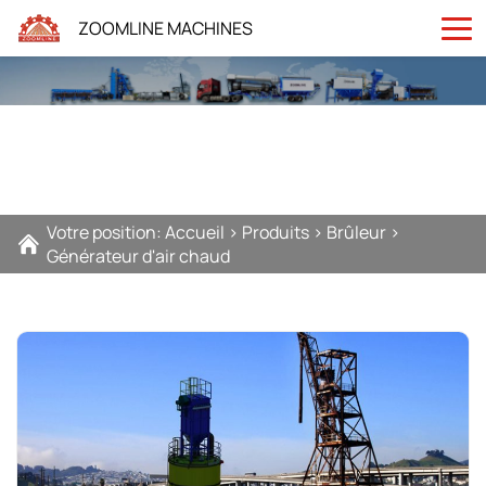
ZOOMLINE MACHINES
Votre position:
Accueil
>
Produits
>
Brûleur
>
Générateur d'air chaud