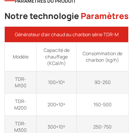
PARAMÈTRES DU PRODUIT
Notre technologie
Paramètres
Générateur d'air chaud au charbon série TDR-M
Capacité de
Consommation de
Modèle
chauffage
charbon (kg/h)
(KCal/h)
TDR-
100×10⁴
90-250
M100
TDR-
200×10⁴
150-500
M200
TDR-
300×10⁴
250-750
M300