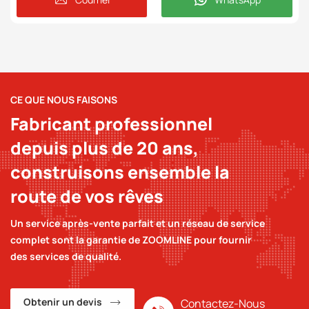
CE QUE NOUS FAISONS
Fabricant professionnel
depuis plus de 20 ans,
construisons ensemble la
route de vos rêves
Un service après-vente parfait et un réseau de service
complet sont la garantie de ZOOMLINE pour fournir
des services de qualité.
Obtenir un devis
Contactez-Nous