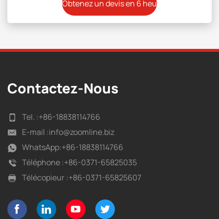
Contactez-Nous
Tel. :
+86-18838114766
E-mail :
info@zoomline.biz
WhatsApp:
+86-18838114766
Téléphone :
+86-0371-65825035
Télécopieur :
+86-0371-65825607