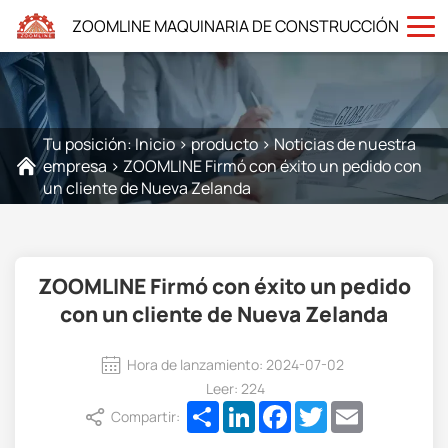
ZOOMLINE MAQUINARIA DE CONSTRUCCIÓN
Tu posición:
Inicio
>
producto
>
Noticias de nuestra
empresa
>
ZOOMLINE Firmó con éxito un pedido con
un cliente de Nueva Zelanda
ZOOMLINE Firmó con éxito un pedido
con un cliente de Nueva Zelanda
Hora de lanzamiento: 2024-07-02
Leer: 224
Share
LinkedIn
Facebook
Twitter
Email
Compartir: