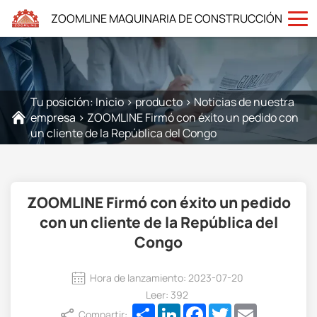
ZOOMLINE MAQUINARIA DE CONSTRUCCIÓN
Tu posición:
Inicio
>
producto
>
Noticias de nuestra
empresa
>
ZOOMLINE Firmó con éxito un pedido con
un cliente de la República del Congo
ZOOMLINE Firmó con éxito un pedido
con un cliente de la República del
Congo
Hora de lanzamiento: 2023-07-20
Leer: 392
Share
LinkedIn
Facebook
Twitter
Email
Compartir: