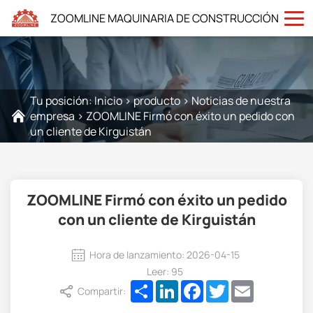
ZOOMLINE MAQUINARIA DE CONSTRUCCIÓN
Tu posición:
Inicio
>
producto
>
Noticias de nuestra
empresa
>
ZOOMLINE Firmó con éxito un pedido con
un cliente de Kirguistán
ZOOMLINE Firmó con éxito un pedido
con un cliente de Kirguistán
Hora de lanzamiento: 2026-04-15
Leer: 95
Share
LinkedIn
Facebook
Twitter
Email
Compartir: