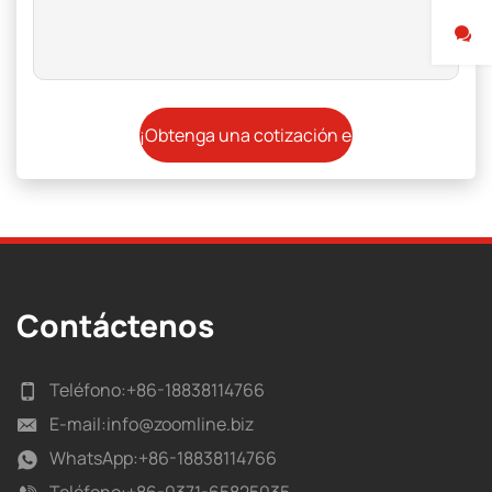
Contáctenos
Teléfono:
+86-18838114766
E-mail:
info@zoomline.biz
WhatsApp:
+86-18838114766