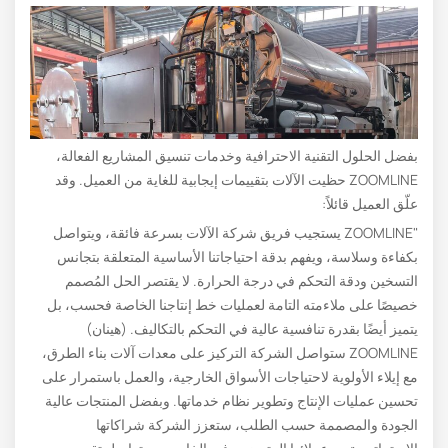
بفضل الحلول التقنية الاحترافية وخدمات تنسيق المشاريع الفعالة،
ZOOMLINE حظيت الآلات بتقييمات إيجابية للغاية من العميل. وقد
علّق العميل قائلاً:
"ZOOMLINE يستجيب فريق شركة الآلات بسرعة فائقة، ويتواصل
بكفاءة وسلاسة، ويفهم بدقة احتياجاتنا الأساسية المتعلقة بتجانس
التسخين ودقة التحكم في درجة الحرارة. لا يقتصر الحل المُصمم
خصيصًا على ملاءمته التامة لعمليات خط إنتاجنا الخاصة فحسب، بل
يتميز أيضًا بقدرة تنافسية عالية في التحكم بالتكاليف. (هينان)
ZOOMLINE ستواصل الشركة التركيز على معدات آلات بناء الطرق،
مع إيلاء الأولوية لاحتياجات الأسواق الخارجية، والعمل باستمرار على
تحسين عمليات الإنتاج وتطوير نظام خدماتها. وبفضل المنتجات عالية
الجودة والمصممة حسب الطلب، ستعزز الشركة شراكاتها