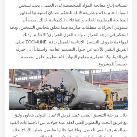
عمليات إنتاج معالجة المواد المتخصصة لدى العميل، يجب تسخين
المواد الخام بدقة وبطريقة قابلة للتحكم لضمان استيفائها لمعايير
المعالجة المطلوبة للخلط والتفاعلات الكيميائية. لذلك، يجب أن
تستوفي الخزانات متطلبات صارمة فيما يتعلق بتجانس التسخين، ودقة
التحكم في درجة الحرارة، وأداء العزل الحراري/الإحكام. وذلك
لمواءمة ظروف التشغيل الإنتاجية للعميل بدقة، ZOOMLINE تخلى
الفريق التقني للآلات عن حلول التصميم العامة، واستناداً إلى خبرته
في الديناميكا الحرارية وعلوم المواد، قام بتطوير حلول مصممة
خصيصاً للمشروع.
خلال مرحلة التنسيق الفني، عمل فريق الأعمال الدولي بتعاون وثيق
مع فريق البحث والتطوير الفني لعقد عدة جولات من الاجتماعات الفنية
مع المشرف الفني للعميل. وناقشوا خلالها تفاصيل عملية الإنتاج بدقة.
وتمت مراجعة النقاط الرئيسية، مثل تكوين طاقة التسخين، وسماكة