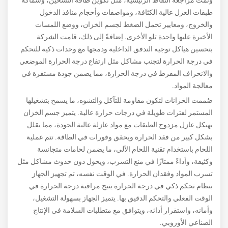
طبقات العزل عالية الكثافة، ومواصفات وأحجام منافذ الدخول
والخروج، ومعايير تحمل الضغط لجسم الخزان، ووضع اللمسات
الأخيرة عليها واحدة تلو الأخرى. إضافةً إلى ذلك، قامت الشركة
بتحسين هياكل توجيه التدفق الداخلية ودمجها مع وحدات ذكية للتحكم
في درجة الحرارة لتجنب مشاكل مثل ارتفاع درجة الحرارة الموضعي
والانحراف المفرط في درجة الحرارة، مما يضمن جودة مستقرة في
معالجة المواد.
صُممت الخزانات لتكون مقاومة للتآكل والتشوه، ما يسمح بتشغيلها
المستمر لفترات طويلة في درجات حرارة عالية. يتميز جسم الخزان
بهيكل عازل مزدوج الطبقات مع مواد عازلة عالية الجودة، مما يقلل
بشكل كبير من فقد الحرارة ويحقق وفورات في الطاقة. تتم عملية
اللحام باستخدام تقنية اللحام الآلي، ما يضمن لحامات متجانسة
وكثيفة، وأداءً ممتازًا في منع التسرب، ويحول دون حدوث مشاكل مثل
تسرب المواد وفقدان الحرارة. في الوقت نفسه، تم تجهيز الجهاز
بنظام تحكم ذكي في درجة الحرارة يتيح مراقبة درجة الحرارة في
الوقت الفعلي والتحكم الدقيق بها. يتميز الجهاز بسهولة التشغيل،
وأمانه، واستقرار أدائه، ويتوافق مع متطلبات السلامة في الإنتاج
الصناعي الأوروبي.