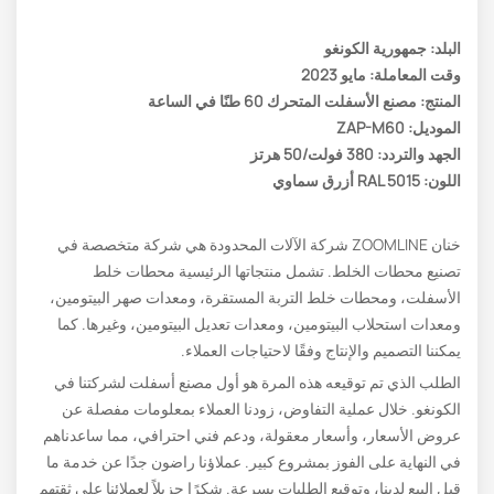
البلد: جمهورية الكونغو
وقت المعاملة: مايو 2023
المنتج: مصنع الأسفلت المتحرك 60 طنًا في الساعة
الموديل: ZAP-M60
الجهد والتردد: 380 فولت/50 هرتز
اللون: RAL 5015 أزرق سماوي
خنان ZOOMLINE شركة الآلات المحدودة هي شركة متخصصة في
تصنيع محطات الخلط. تشمل منتجاتها الرئيسية محطات خلط
الأسفلت، ومحطات خلط التربة المستقرة، ومعدات صهر البيتومين،
ومعدات استحلاب البيتومين، ومعدات تعديل البيتومين، وغيرها. كما
يمكننا التصميم والإنتاج وفقًا لاحتياجات العملاء.
الطلب الذي تم توقيعه هذه المرة هو أول مصنع أسفلت لشركتنا في
الكونغو. خلال عملية التفاوض، زودنا العملاء بمعلومات مفصلة عن
عروض الأسعار، وأسعار معقولة، ودعم فني احترافي، مما ساعدناهم
في النهاية على الفوز بمشروع كبير. عملاؤنا راضون جدًا عن خدمة ما
قبل البيع لدينا، وتوقيع الطلبات بسرعة. شكرًا جزيلاً لعملائنا على ثقتهم