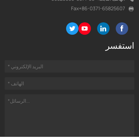
Fax
+86-0371-65825607
استفسر