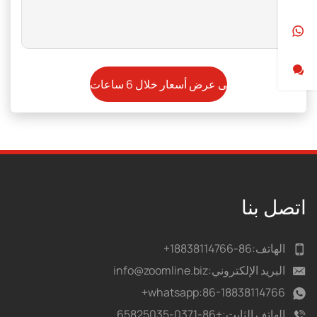
اتصل بنا
الهاتف:
86-18838114766+
البريد الإلكتروني:
info@zoomline.biz
whatsapp:
86-18838114766+
الهاتف الثابت:
+86-0371-65825035