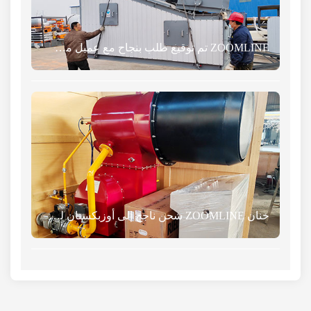
ZOOMLINE تم توقيع طلب بنجاح مع عميل من قيرغيزستان
خنان ZOOMLINE شحن ناجح إلى أوزبكستان لمواقد الغاز ثنائية الاستخدام في مصانع الأسفلت