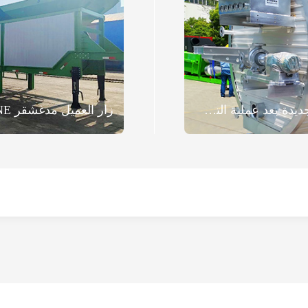
عميل تايلاندي عائد يضيف معدات جديدة بعد عملية التحديث، وتم تسليم خزان أسفلت كهربائي التسخين سعة 40 طن بنجاح.
زار العميل مدغشقر ZOOMLINE مصنع