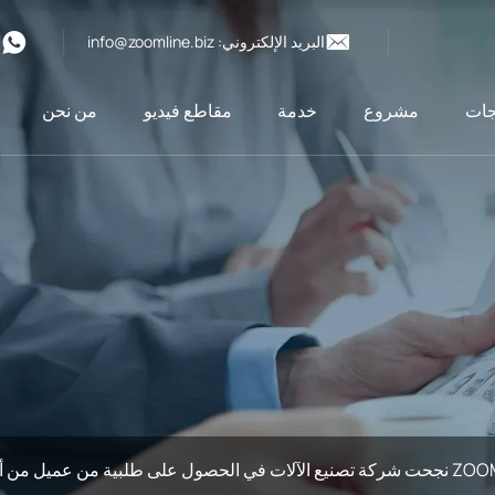
البريد الإلكتروني:
info@zoomline.biz
6
جات
مشروع
خدمة
مقاطع فيديو
من نحن
حصول على طلبية من عميل من أوزبكستان