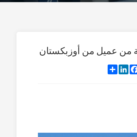
Share
LinkedIn
Faceboo
T