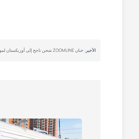
خنان ZOOMLINE شحن ناجح إلى أوزبكستان لمواقد الغاز ثنائية الاستخدام في مصانع الأسفلت
الأخير: