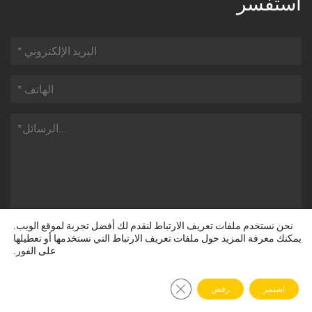
استفسر
نحن نستخدم ملفات تعريف الارتباط لنقدم لك أفضل تجربة لموقع الويب.
يمكنك معرفة المزيد حول ملفات تعريف الارتباط التي نستخدمها أو تعطيلها
على الفور.
أغلق لافتة ملف تعريف الارتباط الخاصة باللائحة 
إشعار حقوق النشر © هينان ZOOMLINE جميع الحقوق محفوظة
استمر
رفض
لشركة Machinery CO., Ltd وبحماية قانونية