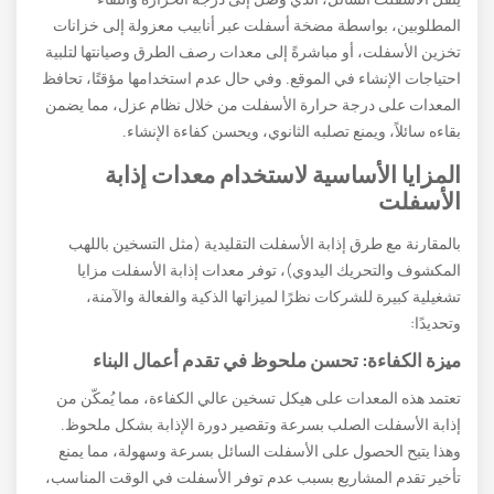
المطلوبين، بواسطة مضخة أسفلت عبر أنابيب معزولة إلى خزانات
تخزين الأسفلت، أو مباشرةً إلى معدات رصف الطرق وصيانتها لتلبية
احتياجات الإنشاء في الموقع. وفي حال عدم استخدامها مؤقتًا، تحافظ
المعدات على درجة حرارة الأسفلت من خلال نظام عزل، مما يضمن
بقاءه سائلاً، ويمنع تصلبه الثانوي، ويحسن كفاءة الإنشاء.
المزايا الأساسية لاستخدام معدات إذابة
الأسفلت
بالمقارنة مع طرق إذابة الأسفلت التقليدية (مثل التسخين باللهب
المكشوف والتحريك اليدوي)، توفر معدات إذابة الأسفلت مزايا
تشغيلية كبيرة للشركات نظرًا لميزاتها الذكية والفعالة والآمنة،
وتحديدًا:
ميزة الكفاءة: تحسن ملحوظ في تقدم أعمال البناء
تعتمد هذه المعدات على هيكل تسخين عالي الكفاءة، مما يُمكّن من
إذابة الأسفلت الصلب بسرعة وتقصير دورة الإذابة بشكل ملحوظ.
وهذا يتيح الحصول على الأسفلت السائل بسرعة وسهولة، مما يمنع
تأخير تقدم المشاريع بسبب عدم توفر الأسفلت في الوقت المناسب،