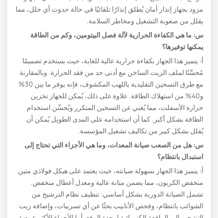
مزود بجهاز إنذار أمان يُطلق إنذارًا تلقائيًا في حالة حدوث أي خلل، مما
يقلل من صعوبة التشغيل ومخاطر السلامة.
س: ما هي الكفاءة الحرارية لآلة فصل البيتومين، وكم من الطاقة
يمكنها توفيرها؟
أ: يتميز هذا الجهاز بكفاءة حرارية عالية للغاية، حيث يستخدم تصميمًا
مُحسَّنًا لملف الزيت الساخن مع أدنى حد من فقد الحرارة. وبالمقارنة
مع طرق التسخين التقليدية باللهب المكشوف، فإنه يوفر ما بين 30%
و40% من استهلاك الطاقة. علاوة على ذلك، يُمكن للجهاز تخزين
حرارة الأسفلت، مما يُغني عن التسخين المتكرر ويُحسِّن استخدام
الطاقة بشكل أكبر. كما أن استخدامه على المدى الطويل يُمكن أن
يُقلل بشكل كبير من تكاليف تشغيل المؤسسة.
س: هل من الصعب صيانة المعدات، وما هي الأجزاء التي تحتاج إلى
استبدال بانتظام؟
أ: يتميز هذا الجهاز بسهولة صيانته، حيث يعتمد على هيكل فولاذي متين
منخفض الكربون، مما يضمن متانة عالية ومعدل أعطال منخفض.
تشمل الصيانة الدورية بشكل أساسي: تنظيف نظام الترشيح من
الشوائب بانتظام، وفحص الأنابيب بحثًا عن أي تسريبات، وإضافة زيت
التشحيم إلى الرافعة الكهربائية لوحدة الرفع. أما الأجزاء الأكثر عرضة