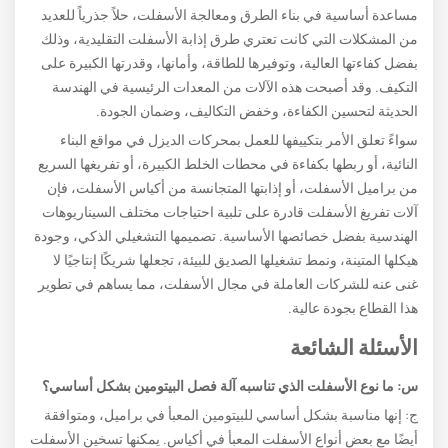
مساعدة أساسية في بناء الطرق ومعالجة الأسفلت، حلاً جذرياً للعديد
من المشكلات التي كانت تعتري طرق إذابة الأسفلت التقليدية، وذلك
بفضل كفاءتها العالية، وتوفيرها للطاقة، وأمانها، وقدرتها الكبيرة على
التكيف. وقد أصبحت هذه الآلات من المعدات الرئيسية في الهندسة
الحديثة لتحسين الكفاءة، وخفض التكاليف، وضمان الجودة.
سواءً تعلق الأمر بتكييفها للعمل بمحركات الديزل في مواقع البناء
النائية، أو ربطها بكفاءة في محطات الخلط الكبيرة، أو تفريغها السريع
من براميل الأسفلت، أو إذابتها المتجانسة من أكياس الأسفلت، فإن
آلات تفريغ الأسفلت قادرة على تلبية احتياجات مختلف السيناريوهات
الهندسية بفضل خصائصها الأساسية. تصميمها التشغيلي الذكي، وجودة
هيكلها المتينة، ونمط تشغيلها الصديق للبيئة، تجعلها شريكًا إنتاجيًا لا
غنى عنه للشركات العاملة في مجال الأسفلت، مما يساهم في تطوير
هذا القطاع بجودة عالية.
الأسئلة الشائعة
س: ما نوع الأسفلت الذي تناسبه آلة فصل البيتومين بشكل أساسي؟
ج: إنها مناسبة بشكل أساسي للبيتومين المعبأ في براميل، ومتوافقة
أيضًا مع بعض أنواع الأسفلت المعبأ في أكياس. يمكنها تسخين الأسفلت