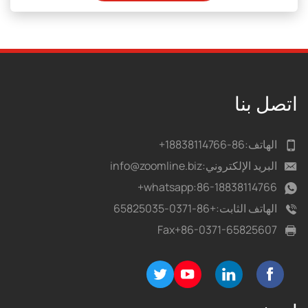
اتصل بنا
الهاتف:
86-18838114766+
البريد الإلكتروني:
info@zoomline.biz
whatsapp:
86-18838114766+
الهاتف الثابت:
+86-0371-65825035
Fax
+86-0371-65825607