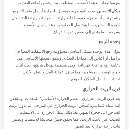
مع مواصفات تعبئة الأسفلت المختلفة، مما يحسن كفاءة التغذية؛
هيكل التسخين
: يوجد أنبوب زيت موصل للحرارة أسفل منفذ التفريغ،
ويتم ترتيب أنابيب زيت موصلة للحرارة ذات درجة حرارة عالية داخل
حجرة التسخين، مما يتيح نقل الحرارة بسرعة وذوبان الأسفلت
بسرعة، مما يؤدي إلى تقصير دورة الذوبان.
وحدة الرفع
تتولى هذه الوحدة بشكل أساسي مسؤولية رفع الأسفلت المعبأ في
براميل أو أكياس إلى مداخل التغذية. ويتكون هيكلها الأساسي من
دعامة رفع ورافعة كهربائية. وهي مصممة بهيكل مُجمّع، حيث تُثبّت
جميع الوصلات بمسامير، مما يُسهّل عملية الفك والنقل، ويُلبي
احتياجات النقل المتكرر للموقع.
فرن الزيت الحراري
يُعد فرن الزيت الحراري "مصدر الحرارة الأساسي" للمعدات. وتتلخص
آلية عمله فيما يلي: يُسخّن الزيت الحراري في المرجل، ثم يدور الزيت
الساخن إلى حجرة الصهر. بعد ذلك، تنتقل الحرارة إلى الأسفلت
الصلب عبر أنابيب الزيت، مما يحقق صهرًا متجانسًا للأسفلت ويضمن
ثبات درجة حرارته بعد الصهر.