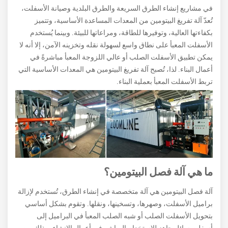
في مشاريع إنشاء الطرق السريعة والطرق البلدية وصيانة الأسفلت،
تُعدّ آلة تفريغ البيتومين من المعدات المساعدة الأساسية، وتتميز
بكفاءتها العالية، وتوفيرها للطاقة، ومراعاتها للبيئة. وبينما يُستخدم
الأسفلت المعبأ على نطاق واسع لسهولة نقله وتخزينه الآمن، إلا أنه لا
يمكن تطبيق الأسفلت الصلب أو عالي اللزوجة المعبأ مباشرةً في
أعمال البناء. لذا، تُصبح آلة تفريغ البيتومين هي المعدات الأساسية التي
تربط الأسفلت المعبأ بعملية البناء.
ما هي آلة فصل البيتومين؟
آلة فصل البيتومين هي آلة متخصصة في إنشاء الطرق، تُستخدم لإزالة
براميل الأسفلت، وصهرها، وتسخينها، ونقلها. وتقوم بشكل أساسي
بتحويل الأسفلت الصلب أو شبه الصلب المعبأ في البراميل إلى
أسفلت سائل جاهز للاستخدام المباشر في أعمال الإنشاء، وذلك من