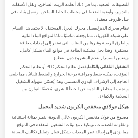
للتطبيقات الصعبة، بما في ذلك أنظمة الزيت الساخن، ونقل الأسفلت
بالتدوير، وأوعية الضغط في محطات الخلط الساخن. وتعمل بثبات في
ظل ظروف معقدة.
نظام محرك الديزل
بفضل محرك الديزل المستقل، لا يعتمد هذا النظام
على شبكة الكهرباء، مما يجعله مناسبًا تمامًا لمواقع البناء النائية
والطرق الريفية وغيرها من البيئات التي تفتقر إلى إمدادات طاقة
مستقرة. وهذا يحل مشكلة الطاقة في مواقع البناء بشكل كامل،
ويضمن استمرار تقدم المشروع دون انقطاع.
التشغيل التلقائي بالكامل
بفضل نظام التحكم PLC أو نظام التحكم
المؤقت، يمكنه ضبط ومراقبة درجة الحرارة والضغط تلقائيًا، مما يلغي
الحاجة إلى الإشراف اليدوي المستمر. وهذا يُحسّن سهولة التشغيل
ويتجنب المخاطر الناجمة عن الخطأ البشري، مُحققًا التوازن بين
السلامة والكفاءة.
هيكل فولاذي منخفض الكربون شديد التحمل
مصنوع من فولاذ منخفض الكربون عالي الجودة، يتميز بمتانة استثنائية
ومقاومة للصدمات، ويتكيف مع بيئات التشغيل المعقدة في الموقع،
مما يؤدي إلى إطالة عمر المعدات بشكل فعال وتقليل تكاليف الصيانة.