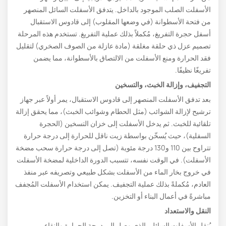
الأسفلت الصلب الموجود بالداخل. يتدفق الأسفلت السائل المنصهر
من فتحة الأسطوانة (في وضعها المقلوب) إلى قادوس الاستقبال
أسفل حجرة التفريغ، مُكملاً بذلك عملية التفريغ. تستخدم هذه المرحلة
تصميم عزل ذي حلقة مغلقة (مادة عازلة من الصوف الصخري) لتقليل
فقد الحرارة ومنع الأسفلت من الالتصاق بالأسطوانة، مما يضمن
تفريغًا نظيفًا.
التجفيف، وإزالة الخبث، والتسخين
بعد تدفق الأسفلت المنصهر إلى قادوس الاستقبال، يمر أولاً عبر جهاز
ترشيح لإزالة الشوائب (مثل الحطام وشوائب الخبث)، مما يحقق إزالة
تلقائية للخبث. ثم يدخل الأسفلت إلى خزان التسخين (الحجرة
السفلية)، حيث يُسخّن بواسطة زيت ناقل للحرارة إلى درجة حرارة
تتراوح بين 110 و130 درجة مئوية (تصل إلى درجة حرارة سحب مضخة
الأسفلت). في الوقت نفسه، تتسبب الدورة الداخلية لمضخة الأسفلت
في خروج بخار الماء من الأسفلت بشكل طبيعي وتصريفه عبر منفذ
العادم، مُكملةً بذلك عملية التجفيف. يمكن استخدام الأسفلت المُجفف
مباشرةً في أعمال البناء أو التخزين.
النقل والاستعداد
يُنقل الأسفلت السائل، الذي وصل إلى درجة الحرارة والنقاء