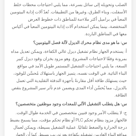
الصلب وتحويله إلى سائل بسرعة، مما يلبي احتياجات محطات خلط
الأسفلت، وبناء الطرق، وغيرها من التطبيقات. تُعدّ آلات إذابة البيتومين
المعبأ في براميل أكثر ملاءمة للمناطق ذات خطوط العرض
المنخفضة، بينما يمكن استخدام آلات إذابة البيتومين المعبأ في أكياس
معها في المناطق الباردة.
س: ما هو مدى نظام محرك الديزل لآلة فصل البيتومين؟
أ: يستخدم الجهاز نظام تشغيل ديزل عالي الكفاءة، ويمكن تعديل مداه
بمرونة وفقًا لاحتياجات المشروع. وهو مزود بخزان وقود ديزل كبير
السعة، ما يلبي احتياجات التشغيل المستمر طويل الأمد في مواقع
البناء النائية. في الوقت نفسه، يتميز الجهاز باستهلاك مُحسَّن للوقود،
حيث يستهلك طاقة أقل مقارنةً بأجهزة التدفئة التقليدية التي تعمل
بالديزل، مما يُحسِّن أداء المدى ويضمن عدم تأثر سير المشروع بنقص
الطاقة.
س: هل يتطلب التشغيل الآلي للمعدات وجود موظفين متخصصين؟
ج: لا يتطلب الأمر وجود فنيين متخصصين في الخدمة طوال الوقت.
فالجهاز مزود بنظام تحكم PLC أو نظام تحكم مؤقت، مما يسمح بضبط
درجة الحرارة والضغط تلقائيًا. عملية التشغيل بسيطة، ويمكن لعمال
مواقع البناء العاديين تشغيله بكفاءة بعد تدريب بسيط. كما أن الجهاز