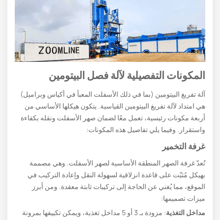
المكونات التفصيلية لآلة فصل البيتومين
آلة تفريغ البيتومين (بما في ذلك الأسفلت المعبأ في أكياس وبراميل)
هي امتداد لآلة تفريغ البيتومين القياسية. يتكون هيكلها الأساسي من
أربعة مكونات رئيسية، تعمل معًا لضمان صهر الأسفلت ونقله بكفاءة
واستقرار. وفيما يلي تفاصيل هذه المكونات:
غرفة التخمير
تُعدّ غرفة الصهر المنطقة الأساسية لصهر الأسفلت. وهي مصممة
بهيكل مُثبّت على قاعدة انزلاقية لسهولة النقل وإعادة التركيب في
الموقع، مما يُغني عن الحاجة إلى تركيبات ثابتة معقدة. ومن أبرز
ميزات تصميمها:
مداخل التغذية
: مزودة بـ 3 أو 5 مداخل تغذية، ويمكن تكييفها بمرونة