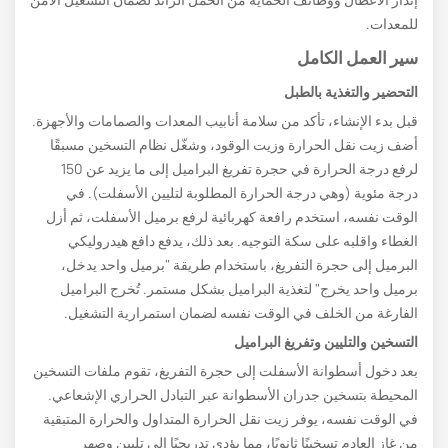
للمعدات.
سير العمل الكامل
التحضير والتغذية بالطبل
قبل بدء الإنشاء، تأكد من سلامة أنابيب المعدات والصمامات والأجهزة.
أضف زيت نقل الحرارة وزيت الوقود، وشغّل نظام التسخين مسبقًا
لرفع درجة الحرارة في حجرة تفريغ البراميل إلى ما يزيد عن 150
درجة مئوية (وهي درجة الحرارة المطلوبة لتليين الأسفلت). في
الوقت نفسه، استخدم رافعة كهربائية لرفع برميل الأسفلت، ثم أزل
الغطاء واقلبه على سكة التوجيه. بعد ذلك، يدفع دافع هيدروليكي
البرميل إلى حجرة التفريغ، باستخدام طريقة "برميل واحد يدخل،
برميل واحد يخرج" لتغذية البراميل بشكل مستمر. تُخرج البراميل
الفارغة من الخلف في الوقت نفسه لضمان استمرارية التشغيل.
التسخين والتليين وتفريغ البراميل
بعد دخول أسطوانة الأسفلت إلى حجرة التفريغ، تقوم ملفات التسخين
المحيطة بتسخين جدران الأسطوانة عبر التبادل الحراري الإشعاعي.
في الوقت نفسه، يوفر زيت نقل الحرارة المتداول والحرارة المتبقية
من غاز العادم تسخينًا ثانويًا، مما يؤدي تدريجيًا إلى تليين وصهر