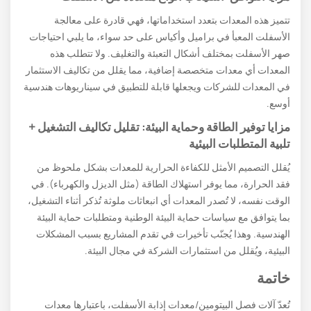
تتميز هذه المعدات بتعدد استخداماتها، فهي قادرة على معالجة
الأسفلت المعبأ في براميل وأكياس على حد سواء، ما يلبي احتياجات
صهر الأسفلت بمختلف أشكال التعبئة والتغليف. ولا تتطلب هذه
المعدات أي معدات متخصصة إضافية، مما يقلل من تكاليف الاستثمار
في المعدات للشركات ويجعلها قابلة للتطبيق في سيناريوهات هندسية
أوسع.
مزايا توفير الطاقة وحماية البيئة: تقليل تكاليف التشغيل +
تلبية المتطلبات البيئية
يُقلل التصميم الأمثل للكفاءة الحرارية للمعدات بشكل ملحوظ من
فقد الحرارة، مما يوفر استهلاك الطاقة (مثل الديزل والكهرباء). في
الوقت نفسه، لا تُصدر المعدات أي انبعاثات ملوثة تُذكر أثناء التشغيل،
بما يتوافق مع سياسات حماية البيئة الوطنية ومتطلبات حماية البيئة
الهندسية. وهذا يُجنّب تأخيرات في تقدم المشاريع بسبب المشكلات
البيئية، ويُقلل من استثمارات الشركة في مجال البيئة.
خاتمة
تُعدّ آلات فصل البيتومين/معدات إذابة الأسفلت، باعتبارها معدات