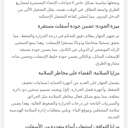
ويجعلها مناسبة بشكل خاص لاحتياجات الإنشاء المستمرة لمشاريع
الطرق واسعة النطاق. في الوقت نفسه، يقلل التشغيل الآلي من
التدخل اليدوي، مما يُحسّن كفاءة التشغيل الإجمالية.
ميزة الجودة: تضمن جودة أسفلت مستقرة
تم تجهيز الجهاز بنظام دقيق للتحكم في درجة الحرارة والضغط، مما
يحقق تسخينًا متجانسًا وذوبانًا مستقرًا للإسفلت. وهذا يمنع التسخين
الزائد الموضعي أو الذوبان غير الكامل، مما يضمن جودة متسقة
للإسفلت السائل، وبالتالي يضمن جودة خليط الإسفلت ويحسن متانة
مشاريع الطرق.
مزايا السلامة: القضاء على مخاطر السلامة
يشتمل الجهاز على العديد من أجهزة الحماية (صمامات تخفيف
الضغط، وأجهزة فصل الحرارة، إلخ) ويعتمد تصميم تسخين ذي دائرة
مغلقة، مما يمنع بشكل فعال مخاطر السلامة مثل الحرائق
والتسريبات الناتجة عن درجات الحرارة والضغوط العالية. وهذا يضمن
سلامة المشغلين وموقع البناء، ويلبي متطلبات إدارة السلامة الهندسية
الحديثة.
مزايا التوافق: استيعاب أنواع متعددة من الأسفلت