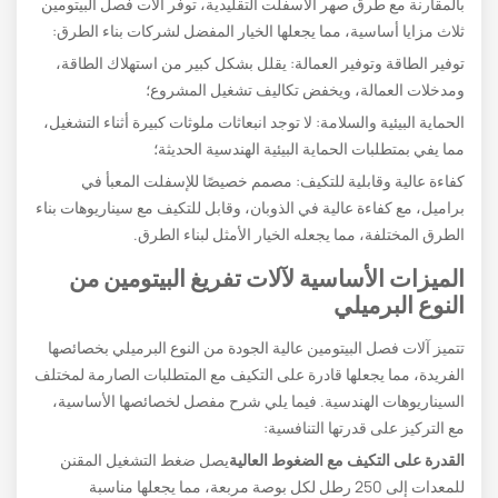
بالمقارنة مع طرق صهر الأسفلت التقليدية، توفر آلات فصل البيتومين
ثلاث مزايا أساسية، مما يجعلها الخيار المفضل لشركات بناء الطرق:
توفير الطاقة وتوفير العمالة: يقلل بشكل كبير من استهلاك الطاقة،
ومدخلات العمالة، ويخفض تكاليف تشغيل المشروع؛
الحماية البيئية والسلامة: لا توجد انبعاثات ملوثات كبيرة أثناء التشغيل،
مما يفي بمتطلبات الحماية البيئية الهندسية الحديثة؛
كفاءة عالية وقابلية للتكيف: مصمم خصيصًا للإسفلت المعبأ في
براميل، مع كفاءة عالية في الذوبان، وقابل للتكيف مع سيناريوهات بناء
الطرق المختلفة، مما يجعله الخيار الأمثل لبناء الطرق.
الميزات الأساسية لآلات تفريغ البيتومين من
النوع البرميلي
تتميز آلات فصل البيتومين عالية الجودة من النوع البرميلي بخصائصها
الفريدة، مما يجعلها قادرة على التكيف مع المتطلبات الصارمة لمختلف
السيناريوهات الهندسية. فيما يلي شرح مفصل لخصائصها الأساسية،
مع التركيز على قدرتها التنافسية:
القدرة على التكيف مع الضغوط العالية
يصل ضغط التشغيل المقنن
للمعدات إلى 250 رطل لكل بوصة مربعة، مما يجعلها مناسبة