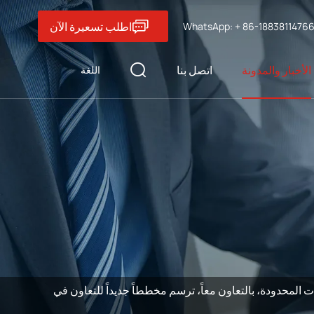
اطلب تسعيرة الآن
WhatsApp: + 86-1883811476
الأخبار والمدونة
اتصل بنا
اللغة
ء من طاجيكستان يزورون خنان Zoomline شركة الآلات المحدودة، بالتعاون معاً، ترسم مخططاً جديداً للتعاون في