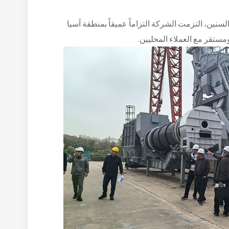
ها في سوق آسيا الوسطى. على مر السنين، التزمت الشركة التزاماً عميقاً بمنطقة آسيا
ستقر مع العملاء المحليين.