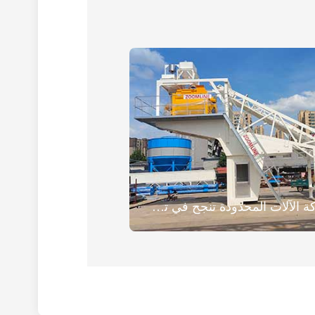
خنان ZOOMLINE شركة الآلات المحدودة تنجح في تسليم محطة خلط الخرسانة المتنقلة YHZS75 إلى أوروبا