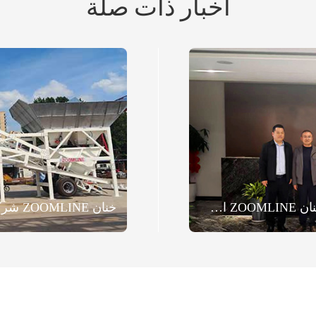
أخبار ذات صلة
وفد من العملاء الجامايكيين يزور خنان ZOOMLINE الالآت