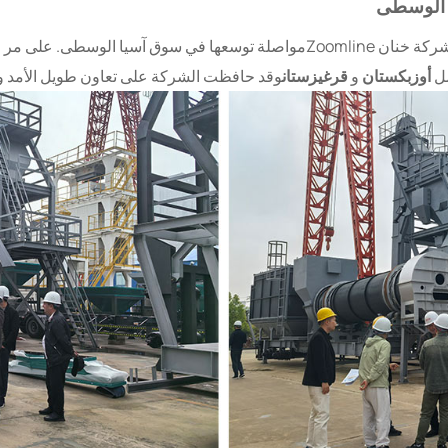
تُعد زيارة هذا العميل الطاجيكي علامة فارقة مهمة لشركة خنان Zoomlineمواصلة توسع
مل
أوزبكستان
و
قرغيزستان
وقد حافظت الشركة على تعاون طويل الأمد وم