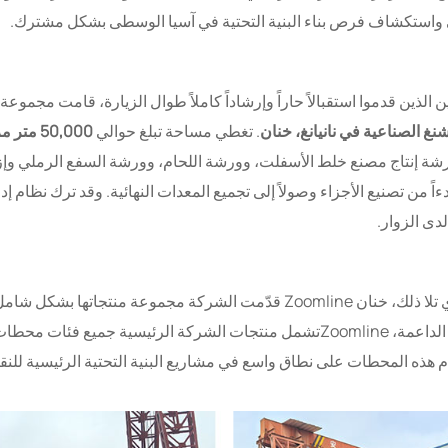
يجي واستكشاف فرص بناء البنية التحتية في آسيا الوسطى بشكل مشترك.
قدموا استقبالاً حاراً وإرشاداً كاملاً طوال الزيارة، قامت مجموعة العملاء الطا
نغ الصناعية في نانيانغ، خنان
. تغطي مساحة تبلغ حوالي
50,000 متر مربع
 ورشة إنتاج مصنع خلط الأسفلت، وورشة اللحام، وورشة السفع الرملي وإز
ً من تصنيع الأجزاء وصولاً إلى تجميع المعدات النهائية. وقد ترك نظام إد
دى الزوار.
خلال اجتماع تبادل المعلومات الفنية حول المنتج الذي تلا ذلك، خنان Zoomline قدّ
الأسفلت، ومحطات إعادة تدوير الأسفلت، والمعدات الداعمة، Zoomlineتشمل منتجات الش
دم هذه المحطات على نطاق واسع في مشاريع البنية التحتية الرئيسية لل