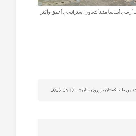
 أرسي أساساً متيناً لتعاون استراتيجي أعمق وأكثر
لات المحدودة، بالتعاون معاً، ترسم مخططاً جديداً للتعاون في إطار مبادرة "الحزام والطريق".
2026-04-10