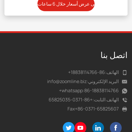
اتصل بنا
الهاتف:
86-18838114766+
البريد الإلكتروني:
info@zoomline.biz
whatsapp:
86-18838114766+
الهاتف الثابت:
+86-0371-65825035
Fax
+86-0371-65825607