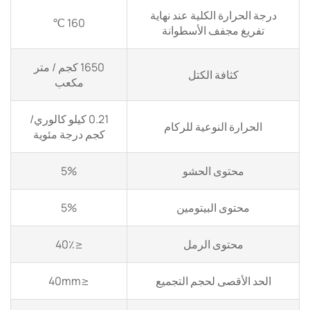
درجة الحرارة الكلية عند نهاية
160 ℃
تفريغ مجفف الأسطوانة
1650 كجم / متر
كثافة الكتل
مكعب
0.21 كيلو كالوري/
الحرارة النوعية للركام
كجم درجة مئوية
محتوى الحشو
5%
محتوى البيتومين
5%
محتوى الرمل
≤40٪
الحد الأقصى لحجم التجميع
≤40mm