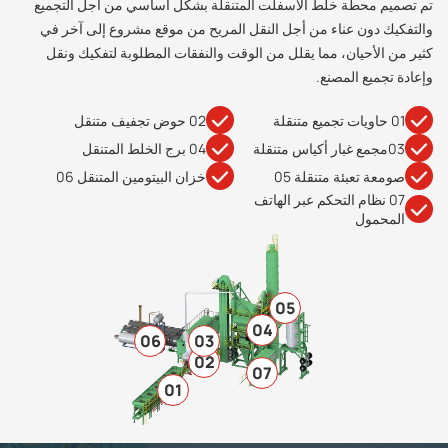
تم تصميم محطة خلط الأسفلت المتنقلة بشكل أساسي من أجل التجميع
والتفكيك دون عناء من أجل النقل المريح من موقع مشروع إلى آخر في
كثير من الأحيان، مما يقلل من الوقت والنفقات المطلوبة لتفكيك ونقل
وإعادة تجميع المصنع.
01 حاويات تجميع متنقلة
02 حوض تجفيف متنقل
03مجمع غبار أكياس متنقلة
04 برج الخلط المتنقل
صومعة تعبئة متنقلة 05
خزان البيتومين المتنقل 06
07 نظام التحكم عبر الهاتف
المحمول
05
04
06
03
02
07
01