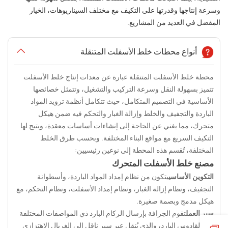
وسرعة إنتاجها وقدرتها على التكيف مع مختلف السيناريوهات، الخيار
المفضل في العديد من المشاريع.
أنواع محطات خلط الأسفلت المتنقلة
محطة خلط الأسفلت المتنقلة عبارة عن معدات إنتاج خلط الأسفلت
تتميز بسهولة النقل وسرعة التركيب والتشغيل، وتتمثل خصائصها
الأساسية في التصميم المتكامل، حيث تتكامل أنظمة تزويد المواد
الباردة والتجفيف والخلط وإزالة الغبار والتحكم فيه ضمن هيكل
متحرك، مما يغني عن الحاجة إلى إنشاءات أساسات معقدة، ويتيح لها
التكيف السريع مع مواقع البناء المختلفة. وبحسب طرق الخلط
المختلفة، تُقسم هذه المحطة إلى نوعين رئيسيين:
مصنع خلط الأسفلت المتحرك
التكوين الأساسي
يتكون من نظام إمداد المواد الباردة، وأسطوانة
التجفيف، ونظام إزالة الغبار، ونظام إمداد الأسفلت، ونظام التحكم، مع
هيكل مدمج وبصمة صغيرة.
سير العمل
تقوم الجرافة بإرسال الركام البارد ذي المواصفات المختلفة
إلى القادوس البارد، والذي يُنقل عبر سير ناقل إلى الغربال الاهتزازي