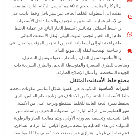
لفصل الركام المناسب بحجم ≤ 40 مم؛ يُرسل الركام البارد المناسب
والأسفلت إلى أسطوانة الخلط الجاف عبر سير ناقل وخط أنابيب على
التوالي لإتمام عمليات التسخين والتجفيف والخلط داخل الأسطوانة
لتكوين خليط أسفلتي متجانس؛ يُشفط الغبار الناتج عن عملية الخلط
إلى نظام إزالة الغبار لتجنب التلوث البيئي؛ يُنقل الأسفلت النهائي
بواسطة رافعة دلو إلى أسطوانة التخزين للتخزين المؤقت والعزل، في
انتظار شاحنة الهندسة لنقله إلى موقع البناء.
المزايا الأساسية
: سهل النقل، وبأسعار معقولة وسهل التشغيل،
ومناسب للطرق الصغيرة والمتوسطة الحجم، والطرق السريعة ذات
الجودة المنخفضة، وأعمال الإصلاح الطارئة.
مصنع خلط الأسفلت المتنقل
الميزات الأساسية
: المكونات هي نفسها بشكل أساسي مكونات محطة
خلط الأسفلت الثابتة، ويكمن الاختلاف في زيادة نظام القياس، الذي
يحتفظ بميزة الدقة العالية للخلط المتقطع ودرجة أعلى من الأتمتة.
سير العمل
يتم نقل الركام البارد إلى أسطوانة التجفيف بواسطة سير
ناقل لتسخينه وتجفيفه بعد وزنه الأولي، ويتم معالجة الغبار والرطوبة
المتولدة في هذه العملية بواسطة مرشح أكياس. أما الركام الساخن،
فيتم نقله إلى غربال اهتزازي عبر مصعد، حيث يُصنف وفقًا للمواصفات