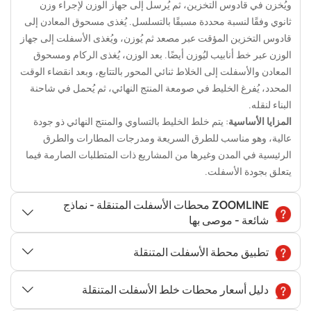
ويُخزن في قادوس التخزين، ثم يُرسل إلى جهاز الوزن لإجراء وزن
ثانوي وفقًا لنسبة محددة مسبقًا بالتسلسل. يُغذى مسحوق المعادن إلى
قادوس التخزين المؤقت عبر مصعد ثم يُوزن، ويُغذى الأسفلت إلى جهاز
الوزن عبر خط أنابيب ليُوزن أيضًا. بعد الوزن، يُغذى الركام ومسحوق
المعادن والأسفلت إلى الخلاط ثنائي المحور بالتتابع، وبعد انقضاء الوقت
المحدد، يُفرغ الخليط في صومعة المنتج النهائي، ثم يُحمل في شاحنة
البناء لنقله.
المزايا الأساسية
: يتم خلط الخليط بالتساوي والمنتج النهائي ذو جودة
عالية، وهو مناسب للطرق السريعة ومدرجات المطارات والطرق
الرئيسية في المدن وغيرها من المشاريع ذات المتطلبات الصارمة فيما
يتعلق بجودة الأسفلت.
ZOOMLINE محطات الأسفلت المتنقلة - نماذج
شائعة - موصى بها
تطبيق محطة الأسفلت المتنقلة
دليل أسعار محطات خلط الأسفلت المتنقلة