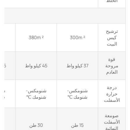
الخلط
ترشيح
كيس
300m ²
380m ²
²
البيت
قوة
مروحة
37 كيلو واط
45 كيلو واط
55 كيلو واط
العادم
درجة
شنومكس-
شنومكس-
شن
حرارة
شنومك ℃
شنومك ℃
شن
الأسفلت
صومعة
الأسفلت
15 طن
30 طن
30
النهائية