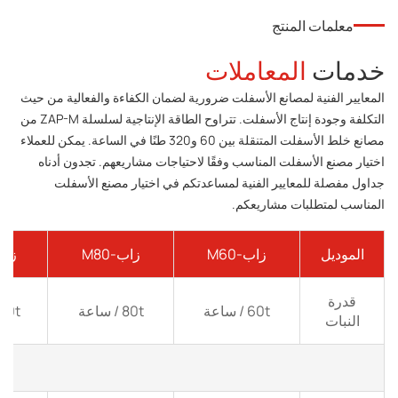
معلمات المنتج
خدمات
المعاملات
المعايير الفنية لمصانع الأسفلت ضرورية لضمان الكفاءة والفعالية من حيث
التكلفة وجودة إنتاج الأسفلت. تتراوح الطاقة الإنتاجية لسلسلة ZAP-M من
مصانع خلط الأسفلت المتنقلة بين 60 و320 طنًا في الساعة. يمكن للعملاء
اختيار مصنع الأسفلت المناسب وفقًا لاحتياجات مشاريعهم. تجدون أدناه
جداول مفصلة للمعايير الفنية لمساعدتكم في اختيار مصنع الأسفلت
المناسب لمتطلبات مشاريعكم.
الموديل
زاب-M60
زاب-M80
زاب-0
قدرة
60t / ساعة
80t / ساعة
100t / س
النبات