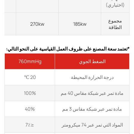
(اختياري)
مجموع
w
270kw
185kw
الطاقة
*تعتمد سعة المصنع على ظروف العمل القياسية على النحو التالي:
الضغط الجوي
760mmHg
درجة الحرارة المحيطة
20 ℃
مادة تمر عبر شبكة مقاس 40 مم
100%
مادة تمر عبر شبكة مقاس 3 مم
40%
المواد التي تمر عبر 74 ميكرومتر
≤7٪