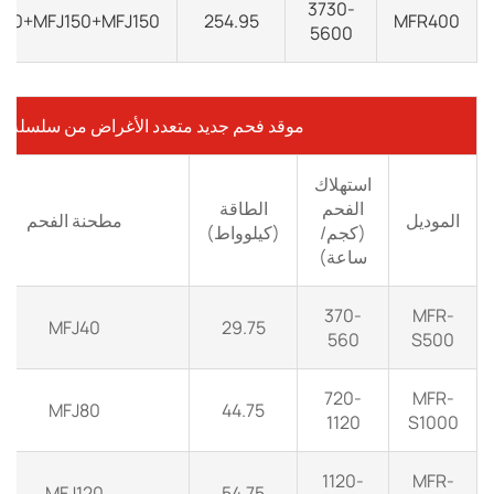
3730-
150+MFJ150+MFJ150
254.95
MFR400
5600
موقد فحم جديد متعدد الأغراض من سلسلة MFR-S
استهلاك
الفحم
الطاقة
الموديل
مطحنة الفحم
(كجم/
(كيلوواط)
ساعة)
370-
MFR-
MFJ40
29.75
560
S500
720-
MFR-
MFJ80
44.75
1120
S1000
1120-
MFR-
MFJ120
54.75