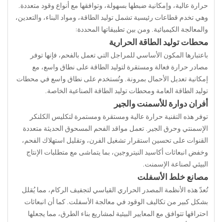
حرارة عالية، وإمكانية ضبطها بسهولة، وتوافقها مع أنواع وقود متعددة.
وهي تخدم قطاعات رئيسية تشمل توليد الطاقة، ومواد البناء، والتعدين،
والمعالجة الكيميائية. ومن بين تطبيقاتها المحددة:
محطات توليد الطاقة الحرارية
باعتبارها المكون الأساسي للمراجل التي تعمل بالفحم، فإنها توفر
مصادر حرارة فعالة ومستقرة لتوليد الطاقة على نطاق واسع، مع
إمكانية تعديل الأحمال بمرونة. وتُستخدم على نطاق واسع في محطات
توليد الطاقة العامة ومحطات توليد الطاقة الصناعية الخاصة.
أفران دوارة للأسمنت والجير
توفر هذه التقنية حرارة عالية ومستقرة ومستمرة لتكليس الكلنكر
الإسمنتي وحرق الجير. تعمل مواقد الفحم المسحوق الحديثة متعددة
القنوات على تحسين استقرار تشغيل الفرن، وتقليل استهلاك الفحم،
وخفض انبعاثات أكاسيد النيتروجين، بما يتماشى مع متطلبات الإنتاج
البيئي لصناعة الإسمنت.
مصانع خلط الأسفلت
تُعدّ هذه الأنظمة المصدر الحراري القياسي لتجفيف الركام، مما يُقلل
بشكل كبير من تكاليف الوقود في معالجة الأسفلت. كما أن انبعاثات
احتراقها تتوافق مع المعايير البيئية لمشاريع بناء الطرق، مما يجعلها