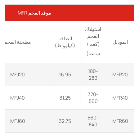
موقد الفحم MFR
استهلاك
الفحم
الطاقة
الموديل
مطحنة الفحم
(كغم /
(كيلوواط)
ساعة)
180-
MFJ20
16.95
MFR20
280
370-
MFJ40
31.25
MFR40
560
560-
MFJ60
32.75
MFR60
840