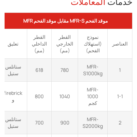
خدمات
المعاملات
موقد الفحم MFR-S مقابل موقد الفحم MFR
نموذج
القطر
القطر
العناصر
(استهلاك
الخارجي
الداخلي
تعليق
الفحم)
(مم)
(مم)
MFR-
ستانلس
618
780
1
S1000kg
ستيل
MFR-
firebrick
800
1040
1000
1-1
و
كجم
MFR-
ستانلس
700
900
2
S2000kg
ستيل