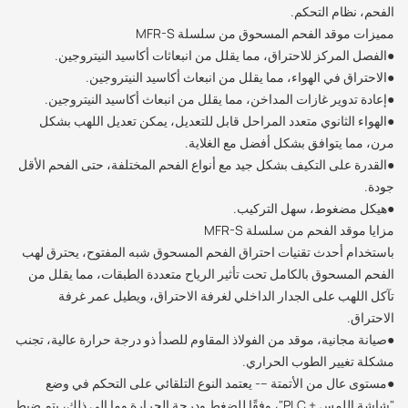
الفحم، نظام التحكم.
مميزات موقد الفحم المسحوق من سلسلة MFR-S
●الفصل المركز للاحتراق، مما يقلل من انبعاثات أكاسيد النيتروجين.
●الاحتراق في الهواء، مما يقلل من انبعاث أكاسيد النيتروجين.
●إعادة تدوير غازات المداخن، مما يقلل من انبعاث أكاسيد النيتروجين.
●الهواء الثانوي متعدد المراحل قابل للتعديل، يمكن تعديل اللهب بشكل
مرن، مما يتوافق بشكل أفضل مع الغلاية.
●القدرة على التكيف بشكل جيد مع أنواع الفحم المختلفة، حتى الفحم الأقل
جودة.
●هيكل مضغوط، سهل التركيب.
مزايا موقد الفحم من سلسلة MFR-S
باستخدام أحدث تقنيات احتراق الفحم المسحوق شبه المفتوح، يحترق لهب
الفحم المسحوق بالكامل تحت تأثير الرياح متعددة الطبقات، مما يقلل من
تآكل اللهب على الجدار الداخلي لغرفة الاحتراق، ويطيل عمر غرفة
الاحتراق.
●صيانة مجانية، موقد من الفولاذ المقاوم للصدأ ذو درجة حرارة عالية، تجنب
مشكلة تغيير الطوب الحراري.
●مستوى عال من الأتمتة --- يعتمد النوع التلقائي على التحكم في وضع
"شاشة اللمس + PLC"، وفقًا للضغط ودرجة الحرارة وما إلى ذلك، يتم ضبط