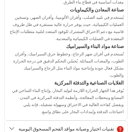
معدات أساسية في قطاع بناء الطرق.
صناعة المعادن والكيماويات
يُستخدم في تلبيد الصلب، وأفران الألومينا، وأفران الصهر، وتسخين
العمليات الكيميائية، حيث يوفر حرارة عالية مستقرة في ظل ظروف
قاسية مع دعم الاحتراق المشترك للوقود المتعدد لتلبية متطلبات الإنتاج
المعقدة في العمليات الكيميائية والمعدنية.
صناعة مواد البناء والسيراميك
تُستخدم في أفران صهر الزجاج، وخطوط حرق السيراميك، وأفران
الطوب، والمعدات المماثلة. يُحسّن التحكم الدقيق في درجة الحرارة
بشكل فعال جودة وإنتاجية مواد البناء مثل الزجاج والسيراميك
والطوب.
الغلايات الصناعية والتدفئة المركزية
يُوفر هذا الجهاز الحرارة اللازمة لتوليد البخار، وإنتاج الماء الساخن في
المصانع ومحطات المعالجة، وأنظمة التدفئة المركزية في المدن.
وبفضل كفاءته العالية في الاحتراق وسهولة تشغيله، فإنه يلبي
احتياجات التدفئة وإمدادات البخار على نطاق واسع.
تقنيات اختيار وصيانة مواقد الفحم المسحوق اليومية