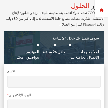
تحرر
الحلول
ZOOMLINE نقدم حلولاً اقتصادية، صديقة للبيئة، مرنة ومتطورة لإنتاج
الأسفلت. صُدِّرت معدات مصانع خلط الأسفلت لدينا إلى أكثر من 80 دولة،
ونالت استحسانًا كبيرًا من العملاء.
سوف نتصل بك خلال 24 ساعة
املأ معلومات
خلال 24 ساعة
المهندسين
الاتصال الخاصة بك
يتواصلون معك
الاسم
البريد الإلكتروني
*