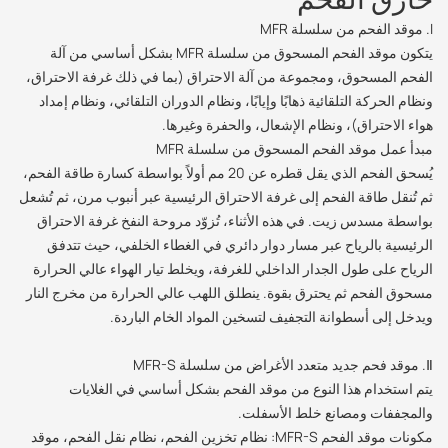
I. موقد الفحم من سلسلة MFR
يتكون موقد الفحم المسحوق من سلسلة MFR بشكل أساسي من آلة
الفحم المسحوق، ومجموعة من آلة الاحتراق (بما في ذلك غرفة الاحتراق،
ونظام الحركة التلقائية ذهابًا وإيابًا، ونظام الدوران التلقائي، ونظام إمداد
هواء الاحتراق)، ونظام الإشعال، والحفرة وغيرها.
مبدأ عمل موقد الفحم المسحوق من سلسلة MFR
يُسحق الفحم الذي يقل قطره عن 20 مم أولاً بواسطة كسارة طاقة الفحم،
ثم تُنقل طاقة الفحم إلى غرفة الاحتراق الرئيسية عبر أنبوب مرن، ثم تُشعل
بواسطة مسدس زيت. في هذه الأثناء، تُزوّد ​​مروحة النفخ غرفة الاحتراق
الرئيسية بالرياح عبر مسار دوار دائري في الغطاء الخلفي، حيث تتدفق
الرياح على طول الجدار الداخلي للغرفة، ويخلط تيار الهواء عالي الحرارة
مسحوق الفحم ثم يحترق بقوة. ينطلق اللهب عالي الحرارة من مخرج النار
ويدخل إلى أسطوانة التجفيف لتسخين المواد الخام الباردة.
Ⅱ. موقد فحم جديد متعدد الأغراض من سلسلة MFR-S
يتم استخدام هذا النوع من موقد الفحم بشكل أساسي في الغلايات
والمجففات ومصانع خلط الأسفلت.
مكونات موقد الفحم MFR-S: نظام تخزين الفحم، نظام نقل الفحم، موقد