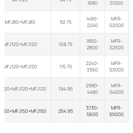
1680
S1500
1490-
MFR-
MFJ80+MFJ80
92.75
2240
S2000
1850-
MFR-
MFJ120+MFJ120
108.75
2800
S2500
2240-
MFR-
MFJ120+MFJ120
115.75
3360
S3000
2980-
MFR-
J120+MFJ120+MFJ120
194.95
4480
S4000
3730-
MFR-
J150+MFJ150+MFJ150
254.95
5600
S5000