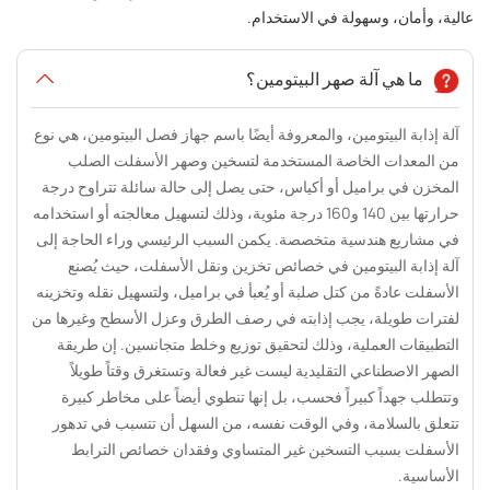
عالية، وأمان، وسهولة في الاستخدام.
ما هي آلة صهر البيتومين؟
آلة إذابة البيتومين، والمعروفة أيضًا باسم جهاز فصل البيتومين، هي نوع
من المعدات الخاصة المستخدمة لتسخين وصهر الأسفلت الصلب
المخزن في براميل أو أكياس، حتى يصل إلى حالة سائلة تتراوح درجة
حرارتها بين 140 و160 درجة مئوية، وذلك لتسهيل معالجته أو استخدامه
في مشاريع هندسية متخصصة. يكمن السبب الرئيسي وراء الحاجة إلى
آلة إذابة البيتومين في خصائص تخزين ونقل الأسفلت، حيث يُصنع
الأسفلت عادةً من كتل صلبة أو يُعبأ في براميل، ولتسهيل نقله وتخزينه
لفترات طويلة، يجب إذابته في رصف الطرق وعزل الأسطح وغيرها من
التطبيقات العملية، وذلك لتحقيق توزيع وخلط متجانسين. إن طريقة
الصهر الاصطناعي التقليدية ليست غير فعالة وتستغرق وقتاً طويلاً
وتتطلب جهداً كبيراً فحسب، بل إنها تنطوي أيضاً على مخاطر كبيرة
تتعلق بالسلامة، وفي الوقت نفسه، من السهل أن تتسبب في تدهور
الأسفلت بسبب التسخين غير المتساوي وفقدان خصائص الترابط
الأساسية.