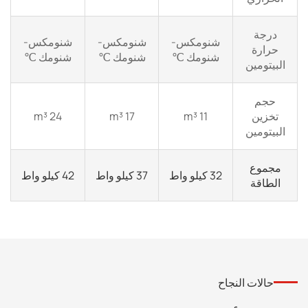
درجة
شنومكس-
شنومكس-
شنومكس-
حرارة
شنومك ℃
شنومك ℃
شنومك ℃
البيتومين
حجم
تخزين
11 m³
17 m³
24 m³
البيتومين
مجموع
32 كيلو واط
37 كيلو واط
42 كيلو واط
الطاقة
حالات النجاح