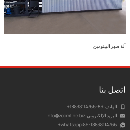
آلة صهر البيتومين
اتصل بنا
الهاتف:
86-18838114766+
البريد الإلكتروني:
info@zoomline.biz
whatsapp:
86-18838114766+