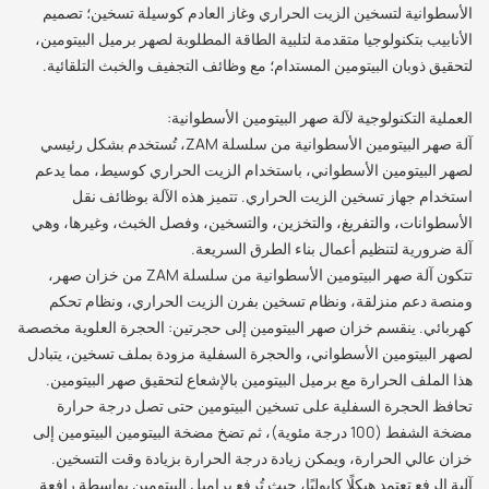
الأسطوانية لتسخين الزيت الحراري وغاز العادم كوسيلة تسخين؛ تصميم
الأنابيب بتكنولوجيا متقدمة لتلبية الطاقة المطلوبة لصهر برميل البيتومين،
لتحقيق ذوبان البيتومين المستدام؛ مع وظائف التجفيف والخبث التلقائية.
العملية التكنولوجية لآلة صهر البيتومين الأسطوانية:
آلة صهر البيتومين الأسطوانية من سلسلة ZAM، تُستخدم بشكل رئيسي
لصهر البيتومين الأسطواني، باستخدام الزيت الحراري كوسيط، مما يدعم
استخدام جهاز تسخين الزيت الحراري. تتميز هذه الآلة بوظائف نقل
الأسطوانات، والتفريغ، والتخزين، والتسخين، وفصل الخبث، وغيرها، وهي
آلة ضرورية لتنظيم أعمال بناء الطرق السريعة.
تتكون آلة صهر البيتومين الأسطوانية من سلسلة ZAM من خزان صهر،
ومنصة دعم منزلقة، ونظام تسخين بفرن الزيت الحراري، ونظام تحكم
كهربائي. ينقسم خزان صهر البيتومين إلى حجرتين: الحجرة العلوية مخصصة
لصهر البيتومين الأسطواني، والحجرة السفلية مزودة بملف تسخين، يتبادل
هذا الملف الحرارة مع برميل البيتومين بالإشعاع لتحقيق صهر البيتومين.
تحافظ الحجرة السفلية على تسخين البيتومين حتى تصل درجة حرارة
مضخة الشفط (100 درجة مئوية)، ثم تضخ مضخة البيتومين البيتومين إلى
خزان عالي الحرارة، ويمكن زيادة درجة الحرارة بزيادة وقت التسخين.
آلية الرفع تعتمد هيكلًا كابوليًا، حيث تُرفع براميل البيتومين بواسطة رافعة