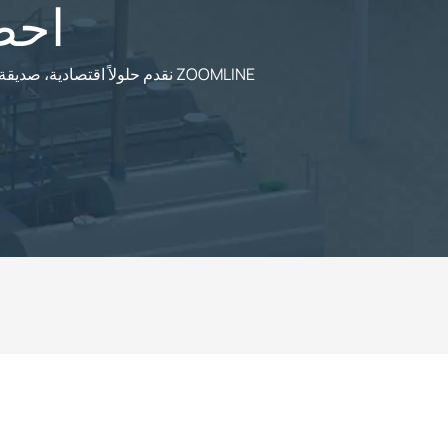
احص
ZOOMLINE نقدم حلولاً اقتصادية، صديقة للبيئة، مرنة، ومتطورة لمشاريع عملائنا. تواصلوا معنا الآن لمزيد من المعلومات حول استشارات مصانع الأسفلت.