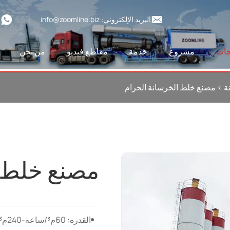
البريد الإلكتروني:
info@zoomline.biz
6
جات
مشروع
خدمة
مقاطع فيديو
من نحن
ة
>
مصنع خلط الخرسانة الحزام
مصنع خلط ا
القدرة: 60م³/ساعة-240م³/ساعة