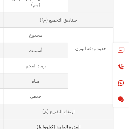
(مم)
صناديق التجميع (م³)
مجموع
حدود ودقة الوزن
أسمنت
رماد الفحم
مياه
جمعي
ارتفاع التفريغ (م)
القدرة العامة (كيلوواط)