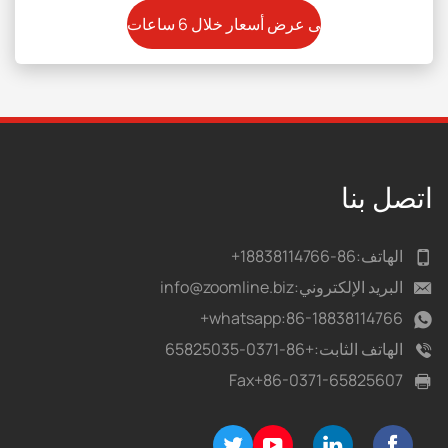
اتصل بنا
الهاتف:
86-18838114766+
البريد الإلكتروني:
info@zoomline.biz
whatsapp:
86-18838114766+
الهاتف الثابت:
+86-0371-65825035
Fax
+86-0371-65825607