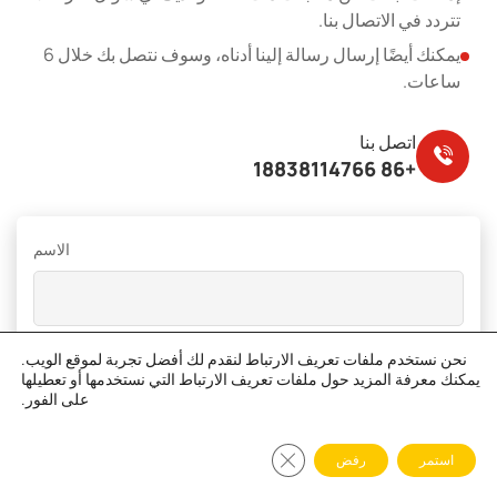
تتردد في الاتصال بنا.
يمكنك أيضًا إرسال رسالة إلينا أدناه، وسوف نتصل بك خلال 6
ساعات.
اتصل بنا
+86 18838114766
الاسم
البريد الإلكتروني
*
نحن نستخدم ملفات تعريف الارتباط لنقدم لك أفضل تجربة لموقع الويب.
يمكنك معرفة المزيد حول ملفات تعريف الارتباط التي نستخدمها أو تعطيلها
على الفور.
أغلق لافتة ملف تعريف الارتباط الخاصة باللائحة 
استمر
رفض
الجوال
*