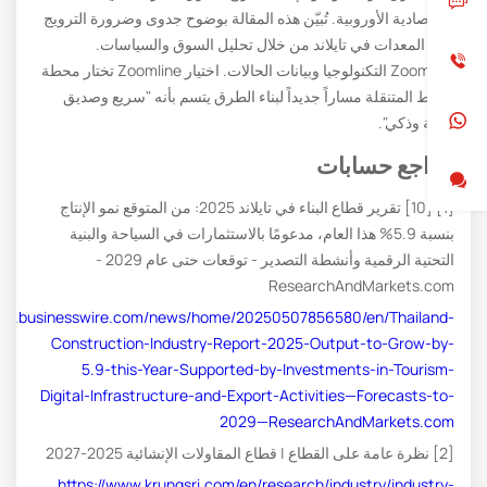
الاقتصادية الأوروبية. تُبيّن هذه المقالة بوضوح جدوى وضرورة الترويج
لهذه المعدات في تايلاند من خلال تحليل السوق والسياسات.
Zoomline التكنولوجيا وبيانات الحالات. اختيار Zoomline تختار محطة
الخلط المتنقلة مساراً جديداً لبناء الطرق يتسم بأنه "سريع وصديق
للبيئة وذكي".
مراجع حسابات
[1] [10] تقرير قطاع البناء في تايلاند 2025: من المتوقع نمو الإنتاج
بنسبة 5.9% هذا العام، مدعومًا بالاستثمارات في السياحة والبنية
التحتية الرقمية وأنشطة التصدير - توقعات حتى عام 2029 -
ResearchAndMarkets.com
www.businesswire.com/news/home/20250507856580/en/Thailand-
Construction-Industry-Report-2025-Output-to-Grow-by-
5.9-this-Year-Supported-by-Investments-in-Tourism-
Digital-Infrastructure-and-Export-Activities—Forecasts-to-
2029—ResearchAndMarkets.com
[2] نظرة عامة على القطاع | قطاع المقاولات الإنشائية 2025-2027
https://www.krungsri.com/en/research/industry/industry-