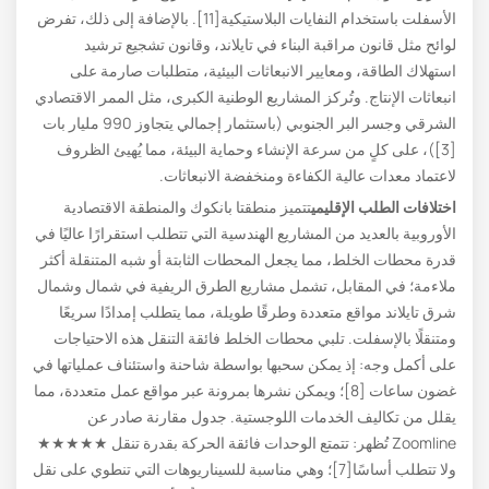
الأسفلت باستخدام النفايات البلاستيكية[11]. بالإضافة إلى ذلك، تفرض
لوائح مثل قانون مراقبة البناء في تايلاند، وقانون تشجيع ترشيد
استهلاك الطاقة، ومعايير الانبعاثات البيئية، متطلبات صارمة على
انبعاثات الإنتاج. وتُركز المشاريع الوطنية الكبرى، مثل الممر الاقتصادي
الشرقي وجسر البر الجنوبي (باستثمار إجمالي يتجاوز 990 مليار بات
[3])، على كلٍ من سرعة الإنشاء وحماية البيئة، مما يُهيئ الظروف
لاعتماد معدات عالية الكفاءة ومنخفضة الانبعاثات.
اختلافات الطلب الإقليمي
تتميز منطقتا بانكوك والمنطقة الاقتصادية
الأوروبية بالعديد من المشاريع الهندسية التي تتطلب استقرارًا عاليًا في
قدرة محطات الخلط، مما يجعل المحطات الثابتة أو شبه المتنقلة أكثر
ملاءمة؛ في المقابل، تشمل مشاريع الطرق الريفية في شمال وشمال
شرق تايلاند مواقع متعددة وطرقًا طويلة، مما يتطلب إمدادًا سريعًا
ومتنقلًا بالإسفلت. تلبي محطات الخلط فائقة التنقل هذه الاحتياجات
على أكمل وجه: إذ يمكن سحبها بواسطة شاحنة واستئناف عملياتها في
غضون ساعات [8]؛ ويمكن نشرها بمرونة عبر مواقع عمل متعددة، مما
يقلل من تكاليف الخدمات اللوجستية. جدول مقارنة صادر عن
Zoomline تُظهر: تتمتع الوحدات فائقة الحركة بقدرة تنقل ★★★★★
ولا تتطلب أساسًا[7]؛ وهي مناسبة للسيناريوهات التي تنطوي على نقل