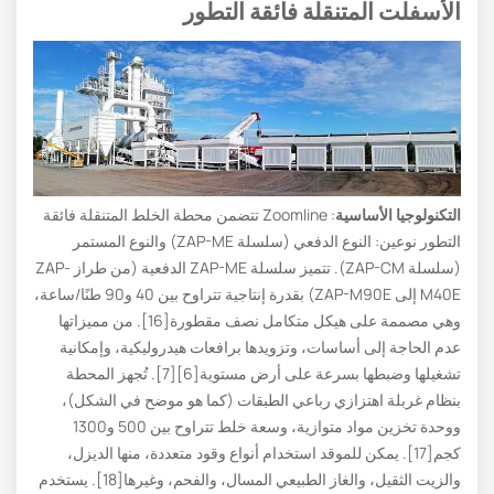
الأسفلت المتنقلة فائقة التطور
التكنولوجيا الأساسية
: Zoomline تتضمن محطة الخلط المتنقلة فائقة
التطور نوعين: النوع الدفعي (سلسلة ZAP-ME) والنوع المستمر
(سلسلة ZAP-CM). تتميز سلسلة ZAP-ME الدفعية (من طراز ZAP-
M40E إلى ZAP-M90E) بقدرة إنتاجية تتراوح بين 40 و90 طنًا/ساعة،
وهي مصممة على هيكل متكامل نصف مقطورة[16]. من مميزاتها
عدم الحاجة إلى أساسات، وتزويدها برافعات هيدروليكية، وإمكانية
تشغيلها وضبطها بسرعة على أرض مستوية[6][7]. تُجهز المحطة
بنظام غربلة اهتزازي رباعي الطبقات (كما هو موضح في الشكل)،
ووحدة تخزين مواد متوازية، وسعة خلط تتراوح بين 500 و1300
كجم[17]. يمكن للموقد استخدام أنواع وقود متعددة، منها الديزل،
والزيت الثقيل، والغاز الطبيعي المسال، والفحم، وغيرها[18]. يستخدم