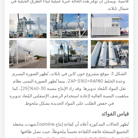
قاسية. ويمكن أن توفر هذه الحالة خبرة عملية لبناء الطرق الجبلية في
شمال تايلاند.
الشكل 3: موقع مشروع خون كاين في تايلاند، تُظهر الصورة اليسرى
وحدة الخلط ZAP-S160+RAP80، بينما تُظهر الصورة اليمنى نظام
نقل المواد المُعاد تدويرها. وقد زاد الإنتاج بنسبة 30-40%[29]، كما
ساهمت النسبة العالية لإعادة استخدام الرصف الإسفلتي المُعاد تدويره
في خفض الطلب على المواد الجديدة بشكل ملحوظ.
قياس الفوائد
تُظهر الحالات المذكورة أعلاه أن كفاءة إنتاج Zoomlineشهدت محطة
التجميع المتنقلة فائقة الكفاءة تحسناً ملحوظاً، حيث تصل طاقتها