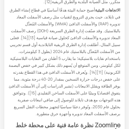
متكرر، مثل الصيانة البلدية والطرق الريفية[12].
الاتجاهات البيئية
أصبح حماية البيئة هدفًا أساسيًا في قطاع إنشاء الطرق
في تايلاند، حيث يجري الترويج لتقنيات مثل رصف الأسفلت المعاد
تدويره (RAP) والأسفلت الدافئ (WMA) والأسفلت المُعدَّل
بالبلاستيك. وقد صنّفت إدارة الطرق السريعة (DOH) رصف الأسفلت
المعاد تدويره والأسفلت الدافئ كحلول صيانة قياسية [13][14]. فعلى
سبيل المثال، أطلقت إدارة الطرق الريفية التايلاندية أول قسم تجريبي
من الأسفلت المُعدَّل بالبلاستيك عام 2024 (بطول 3 كيلومترات،
باستخدام نفايات بلاستيكية؛ ما يقارب 5 أطنان من النفايات البلاستيكية
لكل كيلومتر، ومن المتوقع أن يُسهم ذلك بشكل كبير في خفض البصمة
الكربونية) [11][14]. ويُعرف الأسفلت الدافئ في هذا القطاع بقدرته
على خفض درجات حرارة التسخين بمقدار 20-40 درجة مئوية، مما
يوفر الطاقة ويقلل الانبعاثات (تشير الدراسات إلى أن الأسفلت الدافئ
يتفوق اقتصاديًا وبيئيًا على الأسفلت الساخن التقليدي [15]). وتتوافق
هذه التوجهات مع هدف تايلاند للوصول إلى صافي انبعاثات صفرية
بحلول عام 2030، وتُوفر دعمًا سياسيًا لتجهيز محطات النقل السريع
برصف الأسفلت المعاد تدويره وأجهزة حرق متطورة.
Zoomline نظرة عامة فنية على محطة خلط