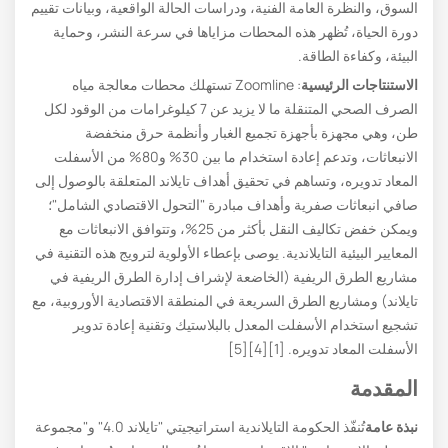
السوق، والنظرة العامة الفنية، ودراسات الحالة الواقعية، وبيانات تقييم
دورة الحياة، تُظهر هذه المحطات مزاياها في سرعة النشر، وحماية
البيئة، وكفاءة الطاقة.
الاستنتاجات الرئيسية
: Zoomline تستهلك محطات معالجة مياه
الصرف الصحي المتنقلة ما لا يزيد عن 7 كيلوغرامات من الوقود لكل
طن، وهي مجهزة بأجهزة تجميع الغبار وأنظمة حرق منخفضة
الانبعاثات، وتدعم إعادة استخدام ما بين 30% و80% من الأسفلت
المعاد تدويره، وتساهم في تحقيق أهداف تايلاند المتعلقة بالوصول إلى
صافي انبعاثات صفرية وأهداف مبادرة "التحول الاقتصادي الشامل"؛
ويمكن خفض تكاليف النقل بأكثر من 25%، وتتوافق الانبعاثات مع
المعايير البيئية التايلاندية. يوصى بإعطاء الأولوية لترويج هذه التقنية في
مشاريع الطرق الريفية (الخاضعة لإشراف إدارة الطرق الريفية في
تايلاند) ومشاريع الطرق السريعة في المنطقة الاقتصادية الأوروبية، مع
تشجيع استخدام الأسفلت المعدل بالبلاستيك وتقنية إعادة تدوير
الأسفلت المعاد تدويره. [1][4][5]
المقدمة
نبذة عامة
تُنفّذ الحكومة التايلاندية استراتيجيتي "تايلاند 4.0" و"مجموعة