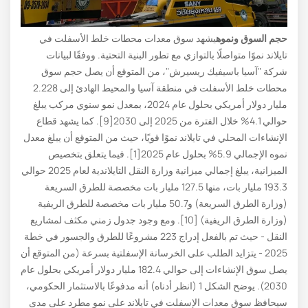
حجم السوق ونموه
يشهد سوق معدات محطات خلط الأسفلت في
تايلاند نموًا متواصلًا بالتوازي مع تطور البنية التحتية. ووفقًا لبيانات
شركة "آسيا باسيفيك ريسيرش"، من المتوقع أن يصل حجم سوق
محطات خلط الأسفلت في منطقة آسيا والمحيط الهادئ إلى 2.228
مليار دولار أمريكي بحلول عام 2024، بمعدل نمو سنوي مركب يبلغ
حوالي 4.1% خلال الفترة من 2025 إلى 2030[9]. كما يشهد قطاع
الإنشاءات المحلي في تايلاند نموًا قويًا، حيث من المتوقع أن يبلغ معدل
نموه الإجمالي 5.9% بحلول عام 2025[1]. فيما يتعلق بتخصيص
الميزانية، يبلغ إجمالي ميزانية وزارة النقل التايلاندية لعام 2025 حوالي
193.3 مليار بات، منها 127.5 مليار بات مخصصة للطرق السريعة
(وزارة الطرق السريعة) و50.7 مليار بات مخصصة للطرق الريفية
(وزارة الطرق الريفية) [10]. ومع وجود جدول زمني مكثف لمشاريع
النقل - حيث تم بالفعل إدراج 223 مشروعًا للطرق والجسور في خطة
2025 - يتزايد الطلب على الخرسانة الإسفلتية بسرعة (من المتوقع أن
يصل سوق الإنشاءات إلى حوالي 182.4 مليار دولار أمريكي بحلول عام
2030). يوضح الشكل 1 (انظر أدناه) أنه مدفوعًا بالاستثمار الحكومي،
سيحافظ سوق معدات الإسفلت في تايلاند على نمو مطرد على مدى