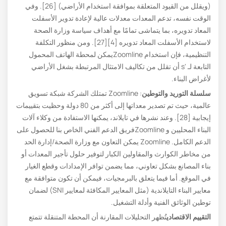
(ويقلل من القيود المتعلقة بموافقة استخدام الأراضي) [26]. وفي
الوقت نفسه، تدعم المعدات معدلات عالية لإعادة تدوير الأسفلت
المعاد تدويره، بما يتماشى تمامًا مع أهداف سياسة وزارة الصحة
لاستخدام الأسفلت المعاد تدويره [4][27]. ومن منظور التكلفة
التنظيمية، فإن استخدام Zoomlineيمكن لمحطة الهاتف المحمول
التابعة لـ 's أن تقلل من تكاليف الامتثال المرتبطة بشغل الأراضي
لأغراض البناء.
سلسلة التوريد والتوطين
: Zoomline تمتلك الشركة شبكة تسويق
عالمية، حيث تم تصدير معداتها إلى أكثر من 80 دولة وحظيت بتقييمات
إيجابية [28]. وعند نشرها في تايلاند، يمكنها الاستفادة من وكلاء آلات
البناء المحليين و Zoomlineفريق الدعم الفني الخاص بنا للحصول على
الدعم الكامل. Zoomline يمكن التعاون مع وزارة الصحة/إدارة الحد
من مخاطر الكوارث والمقاولين الكبار لتوفير حلول تأجير المعدات أو
بناء المصانع بشكل تعاوني، مما يضمن توافر الإمدادات وقطع الغيار
في الموقع. أما فيما يتعلق بالبرمجيات، فيمكن أن تكون متوافقة مع
معايير البناء التايلاندية (مثل المعايير المكافئة لمعايير SNI) لضمان
توطين الوثائق الفنية وأدلة التشغيل.
التقييم الاقتصادي
تُظهر التحليلات المقارنة أن المحطة المتنقلة تتمتع