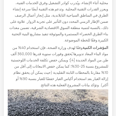
محلية أثناء الإنشاء، ويُدرب كوادر التشغيل وفرق الخدمات الفنية،
ويعزز القدرات التقنية المحلية. وتدعم هذه التقنية أيضًا سرعة إنشاء
الطرق في المناطق السياحية التايلاندية، مثل إنجاز أعمال الرصف
ضمن الإطار الزمني المحدد دون التأثير على تجربة الزوار. علاوة على
ذلك، بالنسبة لتنمية منطقة السوق الاقتصادية الشرقية، تضمن معدات
بناء الطرق الخضراء المستمرة والموثوقة تنفيذ مشاريع البنية التحتية
الكبيرة وفقًا للخطة الموضوعة.
المؤشرات الكمية
وفقًا لهدف وزارة الصحة، فإن استخدام 40% من
مواد البناء المعاد تدويرها يُحقق وفورات سنوية قدرها 360,000 ألف
طن من المواد الجديدة [4]؛ ويمكن خفض تكلفة الخدمات اللوجستية
للمشروع بنسبة 25-30%؛ كما يمكن خفض الانبعاثات إلى أقل من
10% مقارنةً بالمحطات الثابتة التقليدية (حيث يمكن أن يحقق نظام
إزالة الغبار بعد استخدام أكياس الغبار خفضًا للغبار بنسبة 90% أو
أكثر). وتؤكد بيانات المشروع الفعلية هذه النتائج.