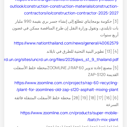
outlook/construction-construction-materials/construction-
contractors/io/construction-contractor-2025-2027
[3] حكومة بومجايتاي تتطلع إلى إنشاء جسر بري بقيمة 990 مليار
بات تايلندي، وتقول وزارة النقل إن طرح المناقصة ممكن في غضون
أربع سنوات
https://www.nationthailand.com/news/general/40062579
[4] [13] تطوير البنية التحتية للطرق في تايلاند
uncrd.un.org/sites/uncrd.un.org/files/2025qiws_s1_9_thailand.pdf
[5] مصنع إعادة تدوير RAP 60 لـ ZOOMLINEمحطة خلط الأسفلت
القديمة ZAP-S120
https://www.zoomline.com.cn/projects/rap-60-recycling-
plant-for-zoomlines-old-zap-s120-asphalt-mixing-plant/
[6] [16] [17] [18] [19] [28] محطة خلط الأسفلت المتنقلة فائقة
السرعة
https://www.zoomline.com.cn/products/super-mobile-
batch-mix-plant/