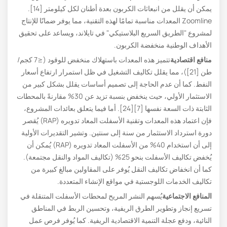
يمكن أن يقلل من انبعاثات الكربون بعدة أطنان لكل كيلومتر [14].
Zoomline المعدات مناسبة تمامًا لهذه التقنية، مما يوفر ضمانًا للإنتاج
لمشروع "الطريق السريع البلاستيكي" في تايلاند، ويساعد على تحقيق
الأهداف الوطنية منخفضة الكربون.
منافع اقتصادية
تتميز هذه المعدات باستهلاك منخفض للوقود (≤7 كجم/
طن [21])، مما يقلل تكاليف التشغيل في ظل استمرار ارتفاع أسعار
النفط. كما أن عدم الحاجة إلى تصميم أساسات يقلل بشكل كبير من
الاستثمار الأولي، حيث ينخفض ​​بنسبة تزيد عن 30% مقارنةً بالمحطات
الثابتة ذات السعة نفسها [7][24]. أما فيما يتعلق بعائدات المشروع،
فإن اعتماد هذه المعدات وتقنية الأسفلت المعاد تدويره (RAP) يُقصر
دورة استرداد الاستثمار من سنة إلى سنتين. وتشير التقديرات الأولية
إلى أن استخدام 40% من الأسفلت المعاد تدويره (RAP) يُمكن أن
يُخفض تكاليف الأسفلت بنحو 25% (تكاليف المواد والنقل مجتمعة).
كما أن انخفاض تكاليف النقل يُوفر على المقاولين مبالغ كبيرة من
تكاليف الخدمات اللوجستية في مواقع الإنشاء المتعددة.
المنافع الاجتماعية
يُسهم النشر المريح لمحطات الأسفلت المتنقلة في
تسريع إنجاز وتطوير الطرق الريفية، وتحسين الربط في المناطق
النائية، ودفع عجلة التنمية الاقتصادية الريفية. كما يُوفر فرص عمل