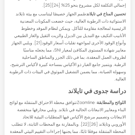
إجمالي التكلفة لكل مشروع بنحو 25% [24][25].
تحسين المناخ في تايلاند
صُمم الجهاز خصيصًا ليتناسب مع بيئة تايلاند
الاستوائية ذات الرطوبة العالية، حيث خضعت المكونات المعدنية
الرئيسية لمعالجة مقاومة للتآكل. ويمكن لنظام الموقد وخطوط
الأنابيب التكيف مع التبديل بين الديزل والزيت الثقيل والغاز الطبيعي
وأنواع الوقود الأخرى لمواجهة تقلبات أسعار الوقود[21]. ويلبي الجهاز
معايير شهادة المستوى المكافئ لمعيار SNI، مما يجعله مناسبًا
لظروف العمل المعقدة، بما في ذلك الجزر والمناطق الساحلية
الرطبة. ويتميز جامع الغبار ذو الأكياس بمساحة كبيرة لأكياس الترشيح،
وسهولة الصيانة، مما يضمن التشغيل الموثوق في البيئات ذات الرطوبة
العالية.
دراسة جدوى في تايلاند
اللوائح والمطابقة
: Zoomlineتتوافق محطة الاحتراق المتنقلة مع لوائح
البناء ومعايير الانبعاثات الحالية في تايلاند. وتلبي محارقها منخفضة
الانبعاثات وتصميم مرشح الأكياس فيها المتطلبات البيئية للاتحاد
الأوروبي وتايلاند [26][22]. وبالمقارنة مع المحطات الثابتة، لا تتطلب
المحطة المتنقلة موقعًا ثابتًا، مما يجنبها إجراءات التقييم البيئي المعقدة