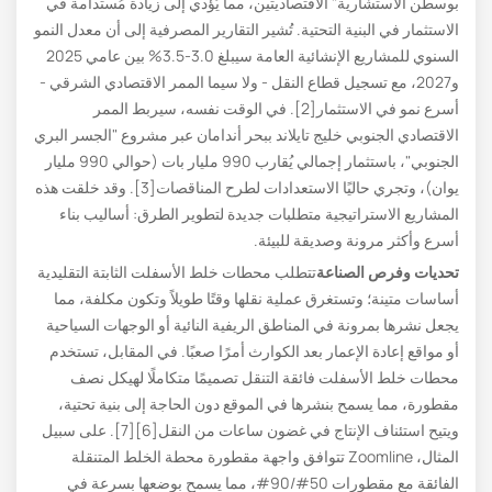
بوسطن الاستشارية" الاقتصاديتين، مما يُؤدي إلى زيادة مُستدامة في
الاستثمار في البنية التحتية. تُشير التقارير المصرفية إلى أن معدل النمو
السنوي للمشاريع الإنشائية العامة سيبلغ 3.0-3.5% بين عامي 2025
و2027، مع تسجيل قطاع النقل - ولا سيما الممر الاقتصادي الشرقي -
أسرع نمو في الاستثمار[2]. في الوقت نفسه، سيربط الممر
الاقتصادي الجنوبي خليج تايلاند ببحر أندامان عبر مشروع "الجسر البري
الجنوبي"، باستثمار إجمالي يُقارب 990 مليار بات (حوالي 990 مليار
يوان)، وتجري حاليًا الاستعدادات لطرح المناقصات[3]. وقد خلقت هذه
المشاريع الاستراتيجية متطلبات جديدة لتطوير الطرق: أساليب بناء
أسرع وأكثر مرونة وصديقة للبيئة.
تحديات وفرص الصناعة
تتطلب محطات خلط الأسفلت الثابتة التقليدية
أساسات متينة؛ وتستغرق عملية نقلها وقتًا طويلاً وتكون مكلفة، مما
يجعل نشرها بمرونة في المناطق الريفية النائية أو الوجهات السياحية
أو مواقع إعادة الإعمار بعد الكوارث أمرًا صعبًا. في المقابل، تستخدم
محطات خلط الأسفلت فائقة التنقل تصميمًا متكاملًا لهيكل نصف
مقطورة، مما يسمح بنشرها في الموقع دون الحاجة إلى بنية تحتية،
ويتيح استئناف الإنتاج في غضون ساعات من النقل[6][7]. على سبيل
المثال، Zoomline تتوافق واجهة مقطورة محطة الخلط المتنقلة
الفائقة مع مقطورات 50#/90#، مما يسمح بوضعها بسرعة في