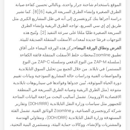
الموقع باستخدام شاحنة جرار واحدة، وبالتالي تحسين كفاءة صيانة
الطرق الصغيرة وإنشاء الطرق السريعة الريفية [6][8]. كما تشير
دراسة أجراها بنك كرونغسري إلى أنه في ظل المشاريع الكبرى مثل
طريق إي إي سي السريع، تواجه الطرق الريفية وإنشاء الطرق
السريعة الصغيرة طلبًا ملحًا على سرعة التنفيذ [2]. وتُتيح هذه
التوجهات فرصًا جديدة لمعدات الأسفلت المتنقلة الصديقة للبيئة.
الغرض ونطاق الورقة البيضاء
تركز هذه الورقة البيضاء على آفاق
تطبيق Zoomlineمحطات خلط الأسفلت المتنقلة فائقة الكفاءة
(سلسلة ZAP-M من النوع الدفعي وسلسلة ZAP-C من النوع
المستمر) في تايلاند. من خلال الجمع بين تحليل السوق التايلاندية
والمواصفات الفنية ودراسات حالة المشاريع النموذجية وبيانات تقييم
دورة الحياة الموثوقة، نُبين جدواها وفوائدها في سيناريوهات تايلاندية
متنوعة (مثل الطرق الريفية وصيانة الطرق السريعة في المنطقة
الاقتصادية الأوروبية). تشمل أساليب البحث مراجعة البيانات المتاحة
للجمهور مثل سياسات وزارة النقل التايلاندية (DOH/RRR) وتقارير
شركة كرونجسري الصناعية، و Zoomline الوثائق الفنية. تشمل الفئة
المستهدفة وزارة النقل التايلاندية (DOH/DRR)، ومقاولي الهندسة
والمشتريات والإنشاء، ووكالات حماية البيئة، ومستثمري البنية التحتية،