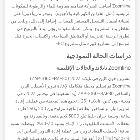
Zoomline أضافت الشركة تصاميم مقاومة للماء والرطوبة للمكونات
الرئيسية (مثل الخزائن الكهربائية والأجهزة)، وتوفر تدريباً دورياً على
الصيانة لضمان التشغيل المستقر للمعدات. إضافةً إلى ذلك، وللحد من
مخاطر بدء المشروع، يمكن اعتماد تنفيذ تدريجي: بدءاً بالترويج في
الطرق الريفية التجريبية أو المناطق السياحية، واكتساب الخبرة قبل
التوسع إلى مشاريع كبيرة مثل مشروع EEC.
دراسات الحالة النموذجية
Zoomline تايلاند والحالات الإقليمية
مشروع خون كاين في تايلاند 2023 (ZAP-S160+RAP80):
Zoomline تم تسليم محطة متكاملة لإعادة تدوير الأسفلت البارد
والساخن ZAP-S160+RAP80 (بدأ تشغيلها في نوفمبر 2023، في
مدينة خون كاين، تايلاند) [25]. تجمع هذه المحطة بين عمليتي إعادة
التدوير البارد والساخن، بطاقة إنتاجية تتراوح بين 200 و240 طن/
ساعة، وسعة خزان خلط تبلغ 3000 كجم/دفعة. وبالمقارنة مع
محطات الأسفلت التقليدية، زاد الإنتاج بنسبة 30-40%، ووصلت نسبة
إضافة الأسفلت المعاد تدويره من عملية إعادة التدوير الساخن إلى
30-40% [25][27]. يُعد هذا المشروع جزءًا من عقد صيانة الطرق