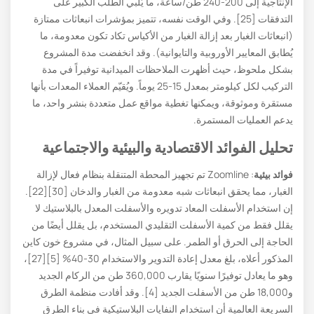
الإنتاجية إلى 200-240 طن/ساعة، ما يُلبي الطلب الكبير على
التدفقات [25]. وفي الوقت نفسه، تتميز بمؤشرات انبعاثات ممتازة
(انبعاثات الغبار بعد إزالة الغبار من الأكياس تكاد تكون معدومة، ما
يُطابق المعايير الأوروبية والتايوانية). وقد انخفضت مدة المشروع
بشكل ملحوظ، حيث أظهرت الملاحظات الميدانية توفيراً في مدة
التركيب لكل كيلومتر بمعدل 15-25 يوماً. ويُقيّم العملاء المعدات بأنها
مستقرة وموثوقة، ويمكنها تغطية مواقع عمل متعددة بنشر واحد، ما
يدعم العمليات المستمرة.
تحليل الفوائد الاقتصادية والبيئية والاجتماعية
فوائد بيئية
: Zoomline تم تجهيز المحطة المتنقلة بنظام فعال لإزالة
الغبار، مما يحقق انبعاثات شبه معدومة من الغبار والدخان [30][22].
إن استخدام الأسفلت المعاد تدويره والأسفلت المعدل بالبلاستيك لا
يقلل فقط من كمية الأسفلت التقليدي المستخدم، بل يقلل أيضًا من
الحاجة إلى الحرق أو الطمر. على سبيل المثال، في مشروع خون كاين
المذكور أعلاه، بلغ معدل إعادة التدوير والاستخدام 30-40% [5][27]،
وهو ما يعادل توفيرًا سنويًا يقارب 360,000 طن من الركام الجديد
و18,000 طن من الأسفلت الجديد [4]. وقد أفادت منظمة الطرق
السريعة العالمية أن استخدام النفايات البلاستيكية في بناء الطرق