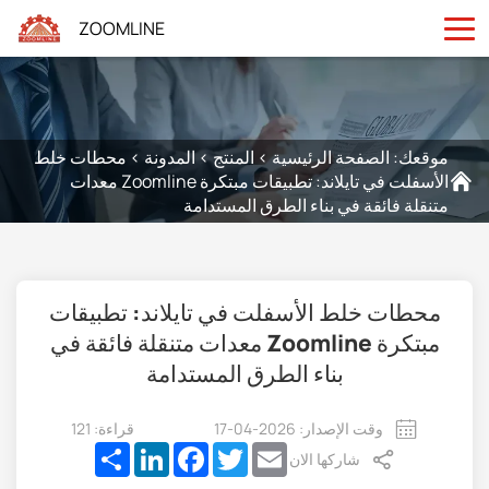
ZOOMLINE
موقعك:
الصفحة الرئيسية
>
المنتج
>
المدونة
>
محطات خلط
الأسفلت في تايلاند: تطبيقات مبتكرة Zoomline معدات
متنقلة فائقة في بناء الطرق المستدامة
محطات خلط الأسفلت في تايلاند: تطبيقات
مبتكرة Zoomline معدات متنقلة فائقة في
بناء الطرق المستدامة
وقت الإصدار: 2026-04-17
قراءة: 121
Share
LinkedIn
Facebook
Twitter
Email
شاركها الان