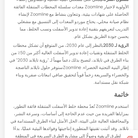
الأولوية لاختيار Zoomline معدات سلسلة المحطات المتنقلة الفائقة
الحاصلة على شهادات بيئية، وتتعاون بنشاط مع Zoomline لإنشاء
نظام صيانة محلي، يحتاج موردو المعدات إلى التنسيق مع مشغلي
التدريب لتعريفهم بتقنية إعادة تدوير الأسفلت ونسب الخلط، مما
يحسن جودة الطريق بشكل عام.
الرؤية لـ 2030
بالنظر إلى عام 2030، من المتوقع أن تشكل محطات
الخلط المتنقلة وتقنيات إعادة تدوير الأسفلت العالية أكثر من 50٪ من
بناء الطرق في تايلاند، لتصبح بذلك دعماً مهماً لـ "رؤية تايلاند 2030" في
إطار البنية التحتية الخضراء. Zoomlineستوفر حلول تايلاند الناضجة
والخضراء والسريعة زخماً قوياً لتحقيق صافي انبعاثات صفرية وبناء
شبكة نقل مستدامة.
خاتمة
استخدم Zoomline تُعدّ محطة خلط الأسفلت المتنقلة فائقة التطور،
بمزاياها الفريدة من حيث عدم الحاجة إلى أساسات، وسرعة النشر،
والمحافظة العالية على البيئة، الحل الأمثل لبناء الطرق المستدامة في
تايلاند. وقد أثبتت تقنيتها المتطورة إنتاجيتها وفوائدها البيئية عمليًا، بدءًا
من الطرق الريفية وصولًا إلى مشاريع الطرق السريعة في المنطقة