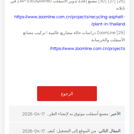
[25] [27] [30] مصنع إعادة تدوير الأسفلت ZAP-S160&RAP80 في
تايلاند
https://www.zoomline.com.cn/projects/recycling-asphalt-
plant-in-thailand/
[29] ZoomLine دراسات حالة مشاريع عالمية | تركيب مصانع
الأسفلت والخرسانة
https://www.zoomline.com.cn/projects/
الرجوع
مصنع أسفلت موثوق به لإنشاء الطرق في جورجيا
2026-04-17
الأخير:
من الموقع إلى التشغيل: كيفية اختيار تصميمات مصانع الأسفلت
2026-04-17
المقال التالي: