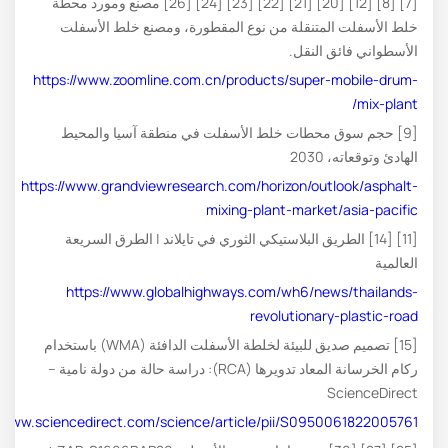
[7] [8] [12] [20] [21] [22] [23] [24] [26] مصنع ومورد محطة
خلط الأسفلت المتنقلة من نوع المقطورة، ومصنع خلط الأسفلت
الأسطواني فائق النقل.
https://www.zoomline.com.cn/products/super-mobile-drum-
mix-plant/
[9] حجم سوق محطات خلط الأسفلت في منطقة آسيا والمحيط
الهادئ وتوقعاته، 2030
https://www.grandviewresearch.com/horizon/outlook/asphalt-
mixing-plant-market/asia-pacific
[11] [14] الطريق البلاستيكي الثوري في تايلاند | الطرق السريعة
العالمية
https://www.globalhighways.com/wh6/news/thailands-
revolutionary-plastic-road
[15] تصميم صديق للبيئة لخلطة الأسفلت الدافئة (WMA) باستخدام
ركام الخرسانة المعاد تدويرها (RCA): دراسة حالة من دولة نامية –
ScienceDirect
//www.sciencedirect.com/science/article/pii/S0950061822005761