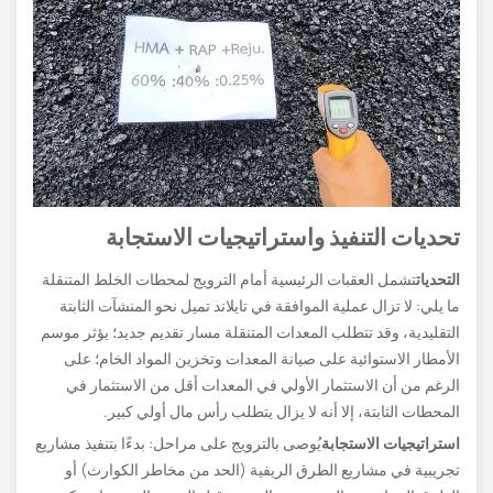
تحديات التنفيذ واستراتيجيات الاستجابة
التحديات
تشمل العقبات الرئيسية أمام الترويج لمحطات الخلط المتنقلة
ما يلي: لا تزال عملية الموافقة في تايلاند تميل نحو المنشآت الثابتة
التقليدية، وقد تتطلب المعدات المتنقلة مسار تقديم جديد؛ يؤثر موسم
الأمطار الاستوائية على صيانة المعدات وتخزين المواد الخام؛ على
الرغم من أن الاستثمار الأولي في المعدات أقل من الاستثمار في
المحطات الثابتة، إلا أنه لا يزال يتطلب رأس مال أولي كبير.
استراتيجيات الاستجابة
يُوصى بالترويج على مراحل: بدءًا بتنفيذ مشاريع
تجريبية في مشاريع الطرق الريفية (الحد من مخاطر الكوارث) أو