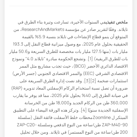
ملخص تنفيذي
في السنوات الأخيرة، تسارعت وتيرة بناء الطرق في
تايلاند. وفقًا لتقرير صادر عن مؤسسة ResearchAndMarkets، من
المتوقع أن ينمو قطاع الإنشاءات في تايلاند بنسبة 5.9% بالقيمة
الحقيقية بحلول عام 2025، مع وصول ميزانية قطاع النقل إلى 193.3
مليار بات (منها 127.5 مليار بات مخصصة للطرق السريعة و50.6 مليار
بات للطرق الريفية) [1]. وتشجع الحكومة مبادرة "تايلاند 4.0" ونموذج
الاقتصاد الدائري الأخضر (BCG)، حيث تجذب مشاريع مثل الممر
الاقتصادي الشرقي (EEC) والممر الاقتصادي الجنوبي (جسر الأرض)
استثمارات ضخمة [2][3]. وقد نصت إدارة الطرق السريعة على
ضرورة أن تصل نسبة استخدام الركام الإسفلتي المعاد تدويره (RAP)
في صيانة الطرق إلى 40% بحلول عام 2025، مما قد يوفر ما يقارب
360,000 طن من الركام الجديد و18,000 طن من الخرسانة
الإسفلتية الجديدة سنويًا [4]. وتركز هذه الورقة البيضاء على التطبيق
المبتكر ل Zoomlineمحطات خلط الأسفلت فائقة النقل (سلسلة
ZAP-M40-90 طن/ساعة من النوع الدفعي وسلسلة ZAP-C20-
200 طن/ساعة من النوع المستمر) في تايلاند. ومن خلال تحليل