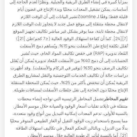
بمزايا كبيرة في إنشاء الطرق الريفية والجبلية. ونظرًا لعدم الحاجة إلى
أساسات، يمكن تشغيل المعدات محليًا وبدء الإنتاج في غضون أيام
قليلة فقط؛ وفقًا لـ Zoomlineتشير البيانات إلى أن الوقت اللازم
لانتقال محطة متنقلة إلى موقع عمل جديد لا يتجاوز ثلث الوقت اللازم
لانتقال محطة ثابتة، مما يوفر بشكل غير مباشر تكاليف تجهيز الموقع
[7][24]. كما أن كفاءة استهلاك الوقود العالية (≤7 كجم/طن [21])
تُقلل تكلفة إنتاج طن الأسفلت بنحو 15%. ويُساهم دمج الأسفلت
المُعاد تدويره (RAP) في خفض تكاليف المواد الخام، حيث تُشير
الحسابات إلى أن دمج 40% من الأسفلت المُعاد تدويره يُمكن أن يُقلل
تكاليف الرصف بنحو 30% (توفير في الركام والأسفلت). وقد أظهرت
دراسات حالة أن تكاليف الخدمات اللوجستية والنقل لمشاريع الطرق
الريفية يُمكن أن تنخفض بأكثر من 25%، حيث يُمكن للمحطة المتنقلة
الإنتاج محليًا دون الحاجة إلى نقل خلطات الأسفلت لمسافات طويلة.
تقييم المخاطر
تشمل المخاطر الرئيسية التي تواجه إنشاء محطات
متنقلة في تايلاند تقلبات أسعار الوقود والصيانة خلال موسم الأمطار.
بالنسبة للأولى، تدعم المعدات إمكانية التبديل بين أنواع وقود متعددة،
مما يسمح باستخدام زيت الوقود الثقيل أو الغاز الطبيعي المتوفر محليًا
بدلًا من الديزل، وبالتالي التحكم الفعال في تكاليف استهلاك الطاقة
[21]. أما بالنسبة لتأثير الرطوبة العالية خلال موسم الأمطار،