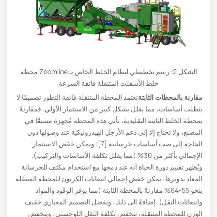
الشكل 2: رسم تخطيطي لنظام الخلط الخاص بـ Zoomline محطة
خلط الأسفلت المتنقلة فائقة السرعة
مقارنة بالمحطات الثابتة
تعتمد المحطة المتنقلة فائقة التطور تصميمًا لا
يتطلب أساسات، مما يقلل بشكل كبير من الاستثمار الأولي. فمقارنةً
بمحطة الخلط الثابتة التقليدية، تأتي هذه المحطة مُجهزة مسبقًا في
المصنع، ولا تحتاج إلا إلى دعم الأرجل الهيدروليكية عند وصولها دون
الحاجة إلى صب أساسات خرسانية [7]؛ ويمكن خفض الاستثمار
الإجمالي بأكثر من 30% (مما يقلل تكلفة الأساسات والتركيب).
ويُظهر تقييم دورة الحياة أنه عند دمجها مع استخدام مكثف للخرسانة
المعاد تدويرها، يمكن خفض إجمالي انبعاثات الكربون للمحطة المتنقلة
بنحو 55-64% مقارنةً بالمحطة الثابتة (مما يوفر الوقود والمواد
وانبعاثات النقل). إضافةً إلى ذلك، وبفضل التصميم المعياري خفيف
الوزن للمحطة المتنقلة، تنخفض تكلفة النقل اللوجستي، وينخفض ​​