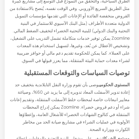
الطرق السياحية، والتحقق من النموذج قبل التوسع إلى مشاريع كبيرة
مثل الطريق السريع الأوروبي. وفي الوقت نفسه، يُنصح بالاستفادة من
القروض منخفضة الفائدة أو الإعانات التي تقدمها مؤسسات التمويل
الدولية متعددة الأطراف (مثل البنك الآسيوي للاستثمار في البنية
التحتية والبنك الدولي) للبنية التحتية الخضراء لتخفيف الضغط المالي.
Zoomline يمكن توفير خدمات متكاملة تشمل التدريب على التشغيل،
وتشخيص الأعطال عن بُعد، وغيرها، لتسهيل استخدام هذه المعدات
على العملاء. كما يمكن للحكومة تقديم دعم مالي أو حوافز ضريبية
لشراء معدات حماية البيئة المتنقلة، مما يعزز قبولها في السوق.
توصيات السياسات والتوقعات المستقبلية
المستوى الحكومي
يوصى بأن تقوم وزارة النقل التايلاندية بتخفيف حد
إعادة تدوير الأسفلت المعاد تدويره إلى ما يزيد عن 60%، وصياغة
معايير انبعاثات خاصة لمحطات خلط الأسفلت المتنقلة، وتقديم إعانات
شراء أو دعم قروض خضراء. Zoomline يمكن إدراج المحطات
المتنقلة في كتالوج الشهادات الخضراء للأشغال العامة، وإعطاؤها
الأولوية في عمليات الشراء في مشاريع صيانة الحد من مخاطر
الكوارث ووزارة الصحة.
مستوى الشركات
ينبغي على مشغلي البنية التحتية والمقاولين إعطاء