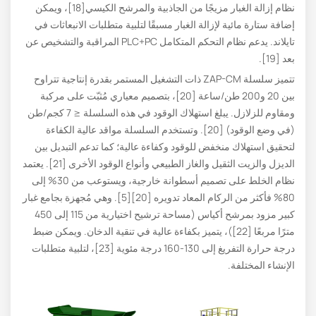
نظام إزالة الغبار مزيجًا من الجاذبية والمرشح الكيسي[18]، ويمكن
إضافة ستارة مائية لإزالة الغبار مسبقًا لتلبية متطلبات الانبعاثات في
تايلاند. يدعم نظام التحكم المتكامل PLC+PC المراقبة والتشخيص عن
بعد [19].
تتميز سلسلة ZAP-CM ذات التشغيل المستمر بقدرة إنتاجية تتراوح
بين 20 و200 طن/ساعة [20]، بتصميم معياري مُثبّت على مركبة
ومقاوم للزلازل. يبلغ استهلاك الوقود في هذه السلسلة ≤ 7 كجم/طن
(في وضع الوقود) [20]. وتستخدم السلسلة مواقد عالية الكفاءة
لتحقيق استهلاك منخفض للوقود وكفاءة عالية؛ كما تدعم التبديل بين
الديزل والزيت الثقيل والغاز الطبيعي وأنواع الوقود الأخرى [21]. يعتمد
نظام الخلط على تصميم أسطوانة خارجية، ويستوعب من 30% إلى
80% فأكثر من الركام المعاد تدويره [20][5]. وهي مُجهزة بجامع غبار
كبير مزود بمرشح أكياس (مساحة ترشيح اختيارية من 115 إلى 450
مترًا مربعًا [22])، يتميز بكفاءة عالية في تنقية الدخان. ويمكن ضبط
درجة حرارة التفريغ إلى 130-160 درجة مئوية [23]، لتلبية متطلبات
الإنشاء المختلفة.