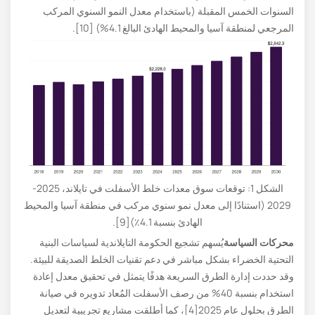
السنوات الخمس المقبلة (باستخدام معدل النمو السنوي المركب
المرجعي لمنطقة آسيا والمحيط الهادئ البالغ 4.1%) [10].
الشكل 1: توقعات سوق معدات خلط الأسفلت في تايلاند، 2025-
2029 (استنادًا إلى معدل نمو سنوي مركب في منطقة آسيا والمحيط
الهادئ بنسبة 4.1٪)[9].
محركات السياسة
يُسهم تشجيع الحكومة التايلاندية لسياسات البنية
التحتية الخضراء بشكل مباشر في دعم تقنيات الخلط الصديقة للبيئة.
وقد حددت إدارة الطرق السريعة هدفًا يتمثل في تحقيق معدل إعادة
استخدام بنسبة 40% من رصف الأسفلت المُعاد تدويره في صيانة
الطرق بحلول عام 2025[4]، كما أطلقت مشاريع تجريبية لتعديل