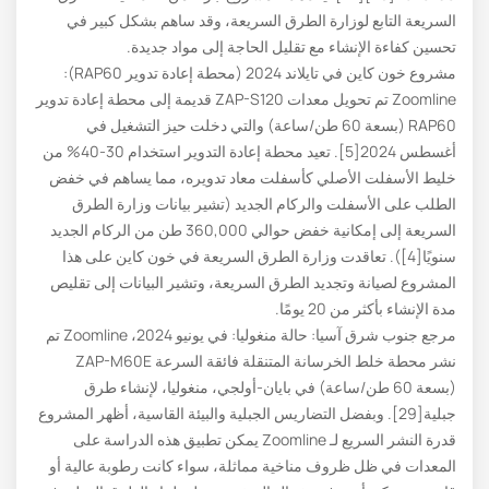
السريعة التابع لوزارة الطرق السريعة، وقد ساهم بشكل كبير في
تحسين كفاءة الإنشاء مع تقليل الحاجة إلى مواد جديدة.
مشروع خون كاين في تايلاند 2024 (محطة إعادة تدوير RAP60):
Zoomline تم تحويل معدات ZAP-S120 قديمة إلى محطة إعادة تدوير
RAP60 (بسعة 60 طن/ساعة) والتي دخلت حيز التشغيل في
أغسطس 2024[5]. تعيد محطة إعادة التدوير استخدام 30-40% من
خليط الأسفلت الأصلي كأسفلت معاد تدويره، مما يساهم في خفض
الطلب على الأسفلت والركام الجديد (تشير بيانات وزارة الطرق
السريعة إلى إمكانية خفض حوالي 360,000 طن من الركام الجديد
سنويًا[4]). تعاقدت وزارة الطرق السريعة في خون كاين على هذا
المشروع لصيانة وتجديد الطرق السريعة، وتشير البيانات إلى تقليص
مدة الإنشاء بأكثر من 20 يومًا.
مرجع جنوب شرق آسيا: حالة منغوليا: في يونيو 2024، Zoomline تم
نشر محطة خلط الخرسانة المتنقلة فائقة السرعة ZAP-M60E
(بسعة 60 طن/ساعة) في بايان-أولجي، منغوليا، لإنشاء طرق
جبلية[29]. وبفضل التضاريس الجبلية والبيئة القاسية، أظهر المشروع
قدرة النشر السريع لـ Zoomline يمكن تطبيق هذه الدراسة على
المعدات في ظل ظروف مناخية مماثلة، سواء كانت رطوبة عالية أو